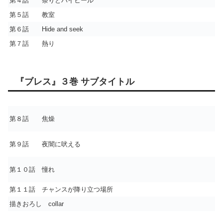
第４話 祭りとハイヒール
第５話 教室
第６話 Hide and seek
第７話 熱り
『ブレス』３巻 サブタイトル
第８話 焦燥
第９話 夜闇に吠える
第１０話 憧れ
第１１話 チャンスが降り立つ場所
描きおろし collar