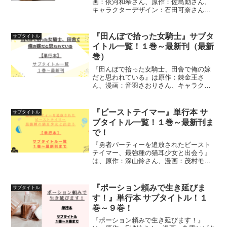
画：依河和希さん、原作：佐島勤さん、
キャラクターデザイン：石田可奈さんに
よる作品です。単行本の「サブタイト
ル」１巻～最新刊（最終巻）までを一覧
にして紹介しています
『田んぼで拾った女騎士』サブタ
サブタイトル
イトル一覧！１巻～最新刊（最新
巻）
『田んぼで拾った女騎士、田舎で俺の嫁
だと思われている』は原作：錬金王さ
ん、漫画：音羽さおりさん、キャラクタ
ー原案：柴乃櫂人さんによる作品です。
単行本の「サブタイトル」１巻～最新刊
までを一覧にして紹介しています
『ビーストテイマー』単行本 サ
サブタイトル
ブタイトル一覧！１巻～最新刊ま
で！
『勇者パーティーを追放されたビースト
テイマー、最強種の猫耳少女と出会う』
は、原作：深山鈴さん、漫画：茂村モト
さん、益田学昭さん（第１０６話～）に
よる作品です。単行本の「サブタイト
ル」１巻～最新刊までを一覧にして紹介
『ポーション頼みで生き延びま
サブタイトル
しています
す！』単行本 サブタイトル！１
巻～９巻！
『ポーション頼みで生き延びます！』