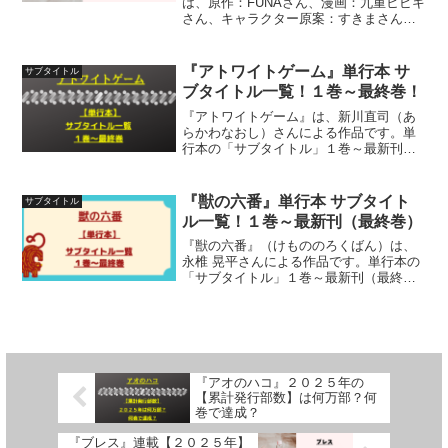
は、原作：FUNAさん、漫画：九重ヒビキ
さん、キャラクター原案：すきまさんに
よる作品です。単行本「１巻」～「９
巻」のサブタイトルについて、詳しく紹
介しています
『アトワイトゲーム』単行本 サ
サブタイトル
ブタイトル一覧！１巻～最終巻！
『アトワイトゲーム』は、新川直司（あ
らかわなおし）さんによる作品です。単
行本の「サブタイトル」１巻～最新刊
（最終巻）までを一覧にして紹介してい
ます
『獣の六番』単行本 サブタイト
サブタイトル
ル一覧！１巻～最新刊（最終巻）
『獣の六番』（けもののろくばん）は、
永椎 晃平さんによる作品です。単行本の
「サブタイトル」１巻～最新刊（最終
巻）までを一覧にして紹介しています
『アオのハコ』２０２５年の
【累計発行部数】は何万部？何
巻で達成？
『ブレス』連載【２０２５年】