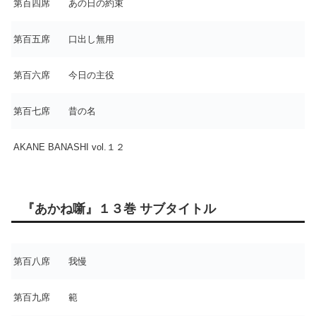
第百四席 あの日の約束
第百五席 口出し無用
第百六席 今日の主役
第百七席 昔の名
AKANE BANASHI vol.１２
『あかね噺』１３巻 サブタイトル
第百八席 我慢
第百九席 範