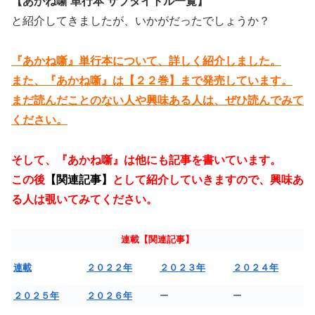
【あかね噺 単行本 サブタイトル一覧】
と紹介してきましたが、いかがだったでしょうか？
『あかね噺』単行本について、詳しく紹介しました。
また、『あかね噺』は【２２巻】まで発売しています。
まだ読んだことのない人や興味ある人は、ぜひ読んでみて
ください。
そして、『あかね噺』は他にも記事を書いています。
この後
【関連記事】
として紹介していきますので、興味あ
る人は覗いてみてください。
連載【関連記事】
連載
２０２２年
２０２３年
２０２４年
２０２５年
２０２６年
ー
ー