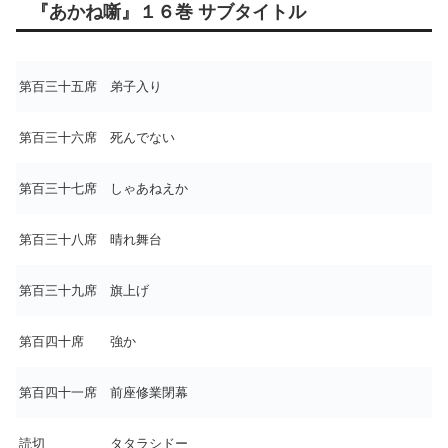
『あかね噺』１６巻 サブタイトル
第百三十五席 弟子入り
第百三十六席 死んでない
第百三十七席 しゃあねえか
第百三十八席 晴れ舞台
第百三十九席 旗上げ
第百四十席 強か
第百四十一席 前座修業閉幕
読切 タタラシドー