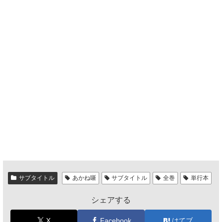
サブタイトル
あかね噺
サブタイトル
全巻
単行本
シェアする
X
Facebook
はてブ