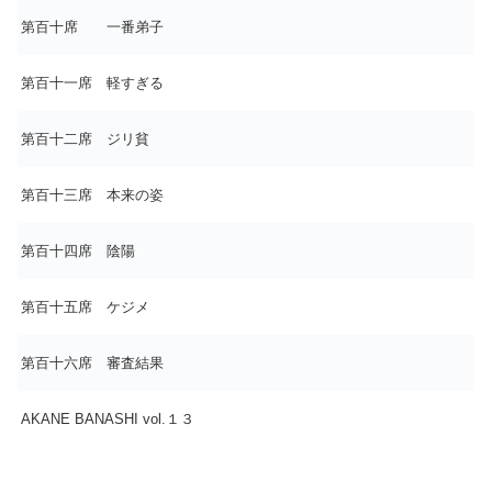
第百十席 一番弟子
第百十一席 軽すぎる
第百十二席 ジリ貧
第百十三席 本来の姿
第百十四席 陰陽
第百十五席 ケジメ
第百十六席 審査結果
AKANE BANASHI vol.１３