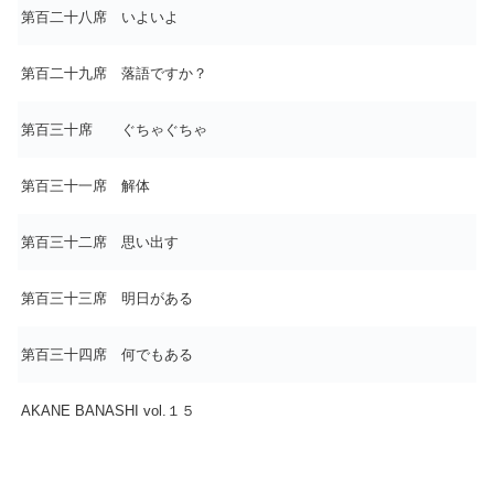
第百二十八席 いよいよ
第百二十九席 落語ですか？
第百三十席 ぐちゃぐちゃ
第百三十一席 解体
第百三十二席 思い出す
第百三十三席 明日がある
第百三十四席 何でもある
AKANE BANASHI vol.１５