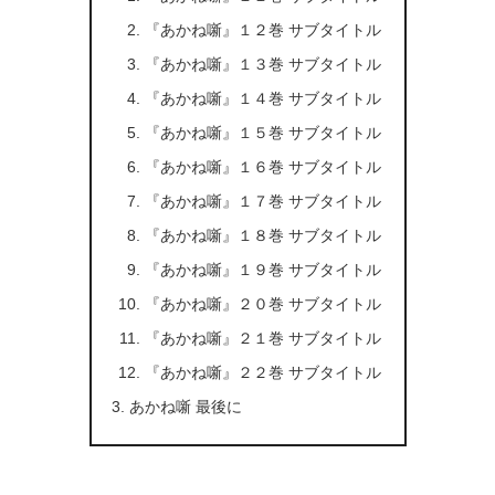
『あかね噺』１２巻 サブタイトル
『あかね噺』１３巻 サブタイトル
『あかね噺』１４巻 サブタイトル
『あかね噺』１５巻 サブタイトル
『あかね噺』１６巻 サブタイトル
『あかね噺』１７巻 サブタイトル
『あかね噺』１８巻 サブタイトル
『あかね噺』１９巻 サブタイトル
『あかね噺』２０巻 サブタイトル
『あかね噺』２１巻 サブタイトル
『あかね噺』２２巻 サブタイトル
あかね噺 最後に