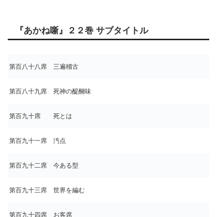
『あかね噺』２２巻 サブタイトル
第百八十八席 三遍稽古
第百八十九席 死神の醍醐味
第百九十席 死とは
第百九十一席 汚点
第百九十二席 今ある型
第百九十三席 世界を編む
第百九十四席 お客席