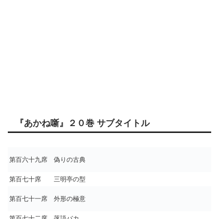
『あかね噺』２０巻 サブタイトル
第百六十九席 偽りの古典
第百七十席 三明亭の型
第百七十一席 外形の極意
第百七十二席 落語バカ