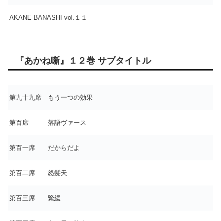
AKANE BANASHI vol.１１
『あかね噺』１２巻 サブタイトル
第九十九席 もう一つの効果
第百席 落語ヴァース
第百一席 だからだよ
第百二席 怒髪天
第百三席 緊緩