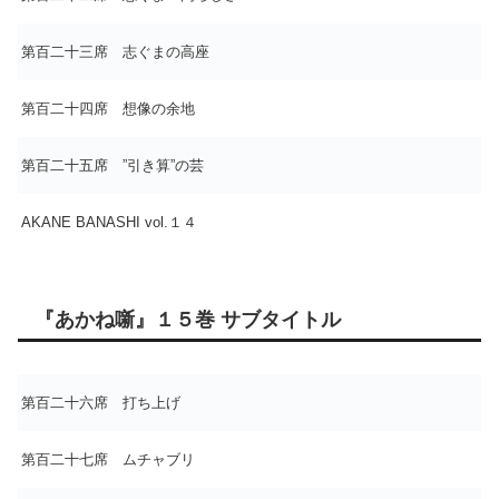
第百二十三席 志ぐまの高座
第百二十四席 想像の余地
第百二十五席 ”引き算”の芸
AKANE BANASHI vol.１４
『あかね噺』１５巻 サブタイトル
第百二十六席 打ち上げ
第百二十七席 ムチャブリ