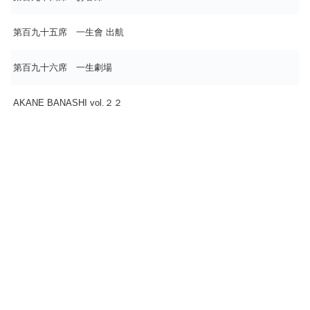
第百九十五席 一生會 出航
第百九十六席 一生劇場
AKANE BANASHI vol.２２