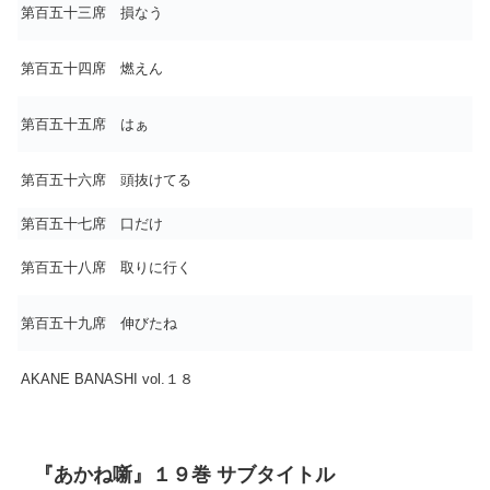
第百五十三席 損なう
第百五十四席 燃えん
第百五十五席 はぁ
第百五十六席 頭抜けてる
第百五十七席 口だけ
第百五十八席 取りに行く
第百五十九席 伸びたね
AKANE BANASHI vol.１８
『あかね噺』１９巻 サブタイトル