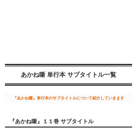
あかね噺 単行本 サブタイトル一覧
『あかね噺』単行本のサブタイトルについて紹介していきます
『あかね噺』１１巻 サブタイトル