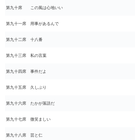
第九十席 この風は心地いい
第九十一席 用事があるんで
第九十二席 十八番
第九十三席 私の言葉
第九十四席 事件だよ
第九十五席 久しぶり
第九十六席 たかが落語だ
第九十七席 微笑ましい
第九十八席 芸と仁