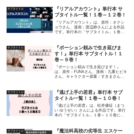
トル」１巻～最新刊（最終巻）までを一
覧にして紹介しています
『リアルアカウント』単行本 サ
サブタイトル
ブタイトル一覧！１巻～１２巻！
『リアルアカウント』は、原作：オクシ
ョウさん、漫画：渡辺静さんによる作品
です。単行本の「サブタイトル」１巻～
１２巻までを一覧にして紹介していきま
す
『ポーション頼みで生き延びま
サブタイトル
す！』単行本 サブタイトル！１
巻～９巻！
『ポーション頼みで生き延びます！』
は、原作：FUNAさん、漫画：九重ヒビキ
さん、キャラクター原案：すきまさんに
よる作品です。単行本「１巻」～「９
巻」のサブタイトルについて、詳しく紹
介しています
『逃げ上手の若君』単行本 サブ
サブタイトル
タイトル一覧！１巻～１０巻！
『逃げ上手の若君』は、松井優征（まつ
い ゆうせい）さんによる作品です。単行
本の「サブタイトル」１巻～１０巻につ
いて、紹介しています
『魔法科高校の劣等生 エスケー
サブタイトル