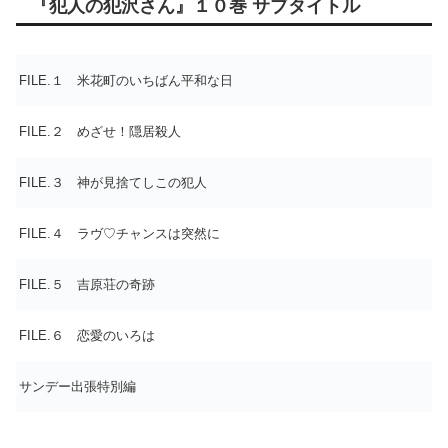
『犯人の犯沢さん』１０巻 サブタイトル
FILE.１ 米花町のいちばん平和な日
FILE.２ めざせ！隠居殺人
FILE.３ 神が見捨てしこの犯人
FILE.４ ラヴ♡チャンスは突然に
FILE.５ 吉原荘の奇跡
FILE.６ 恋愛のいろは
サンデー出張特別編