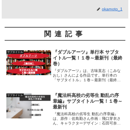
okamoto_1
関連記事
『ダブルアーツ』単行本 サブタ
サブタイトル
イトル一覧！１巻～最新刊（最終
巻）
『ダブルアーツ』は、古味直志（こみな
おし）さんによる作品です。単行本の
「サブタイトル」１巻～最新刊（最終
巻）までを一覧にして紹介しています
『魔法科高校の劣等生 動乱の序
サブタイトル
章編』サブタイトル一覧！１巻～
最新刊
『魔法科高校の劣等生 動乱の序章編』
は、原作：佐島勤さん作画：飛口芽衣さ
ん、キャラクターデザイン：石田可奈さ
んによる作品です。単行本の「サブタイ