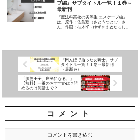
プ編』サブタイトル一覧！１巻～
最新刊
『魔法科高校の劣等生 エスケープ編』
は、原作：佐島勤（さとうつとむ）さ
ん、作画：柚木N’（ゆずきえぬだっし
ゅ）さん、キャラクターデザイン：石田
可奈（いしだかな）さんによる作品で
す。単行本の「サブタイトル」１巻～最
新刊（最終巻）までを一覧にし...
『田んぼで拾った女騎士』サブ
タイトル一覧！１巻～最新刊
（最新巻）
『脳筋王子、庶民になる。』
【無料】一番のおすすめは？読
めるのは何話まで？
コメント
コメントを書き込む