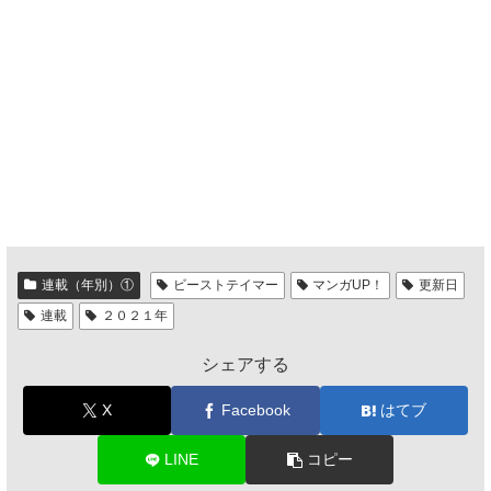
連載（年別）①
ビーストテイマー
マンガUP！
更新日
連載
２０２１年
シェアする
X
Facebook
はてブ
LINE
コピー