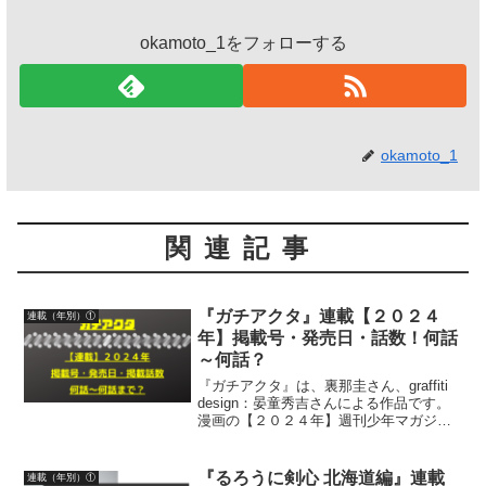
okamoto_1をフォローする
okamoto_1
関連記事
『ガチアクタ』連載【２０２４
連載（年別）①
年】掲載号・発売日・話数！何話
～何話？
『ガチアクタ』は、裏那圭さん、graffiti
design：晏童秀吉さんによる作品です。
漫画の【２０２４年】週刊少年マガジン
掲載号・発売日・話数について紹介して
います
『るろうに剣心 北海道編』連載
連載（年別）①