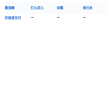
最強種
打ち切り
休載
単行本
作画者交代
ー
ー
ー