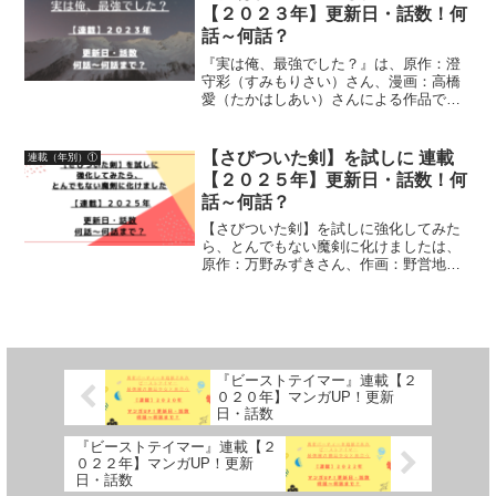
【２０２３年】更新日・話数！何
話～何話？
『実は俺、最強でした？』は、原作：澄
守彩（すみもりさい）さん、漫画：高橋
愛（たかはしあい）さんによる作品で
す。漫画の連載【２０２３年】水曜日の
シリウス更新日・話数について、詳しく
紹介しています
【さびついた剣】を試しに 連載
連載（年別）①
【２０２５年】更新日・話数！何
話～何話？
【さびついた剣】を試しに強化してみた
ら、とんでもない魔剣に化けましたは、
原作：万野みずきさん、作画：野営地さ
ん、構成：長谷川絢也さんキャラクター
原案：赤井てらさんによる作品です。漫
画の連載【２０２５年】ガンガンONLINE
の更新日・話数につ...
『ビーストテイマー』連載【２
０２０年】マンガUP！更新
日・話数
『ビーストテイマー』連載【２
０２２年】マンガUP！更新
日・話数