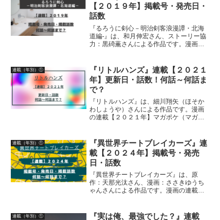
【２０１９年】掲載号・発売日・
話数
『るろうに剣心－明治剣客浪漫譚・北海
道編-』は、和月伸宏さん、ストーリー協
力：黒碕薫さんによる作品です。漫画の
連載状況２０１９年について、「ジャン
プSQ.」掲載号、「ジャンプSQ.」発売
日、掲載話数について詳しく紹介してい
『リトルハンズ』連載【２０２１
連載（年別）①
ます
年】更新日・話数！何話～何話ま
で？
『リトルハンズ』は、細川翔矢（ほそか
わしょうや）さんによる作品です。漫画
の連載【２０２１年】マガポケ（マガジ
ンポケット）無料話更新日、話数につい
て詳しく紹介しています
『異世界チートブレイカーズ』連
連載（年別）①
載【２０２４年】掲載号・発売
日・話数
『異世界チートブレイカーズ』は、原
作：天那光汰さん、漫画：ささきゆうち
ゃんさんによる作品です。漫画の連載
【２０２４年】月刊少年ガンガン掲載
号、発売日、掲載話数について、詳しく
紹介しています
『実は俺、最強でした？』連載
連載（年別）①