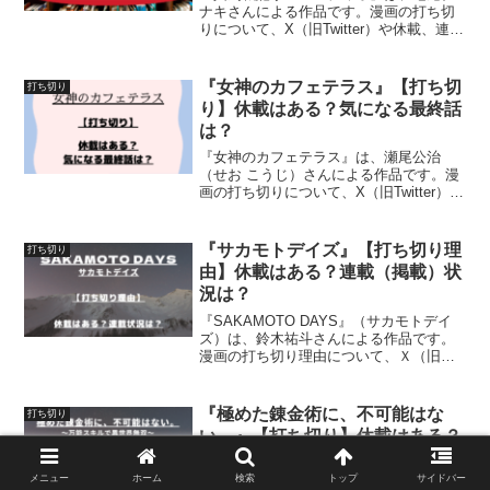
ナキさんによる作品です。漫画の打ち切
りについて、X（旧Twitter）や休載、連載
状況、単行本、記事などの情報を元に、
詳しく紹介しています
『女神のカフェテラス』【打ち切
打ち切り
り】休載はある？気になる最終話
は？
『女神のカフェテラス』は、瀬尾公治
（せお こうじ）さんによる作品です。漫
画の打ち切りについて、X（旧Twitter）、
連載状況・連載期間、休載、単行本、最
終話記事などの情報を元に、詳しく紹介
しています
『サカモトデイズ』【打ち切り理
打ち切り
由】休載はある？連載（掲載）状
況は？
『SAKAMOTO DAYS』（サカモトデイ
ズ）は、鈴木祐斗さんによる作品です。
漫画の打ち切り理由について、Ｘ（旧
Twitter）や休載、連載状況、単行本、記
事などの情報を元に、詳しく紹介してい
ます
『極めた錬金術に、不可能はな
打ち切り
い。』【打ち切り】休載はある？
最終話は？
メニュー
ホーム
検索
トップ
サイドバー
『極めた錬金術に、不可能はない。～万