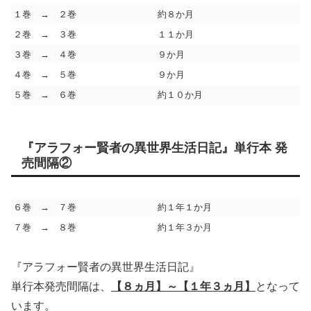
１巻 → ２巻
約８か月
２巻 → ３巻
１１か月
３巻 → ４巻
９か月
４巻 → ５巻
９か月
５巻 → ６巻
約１０か月
『アラフォー賢者の異世界生活日記』単行本 発
売間隔②
６巻 → ７巻
約１年１か月
７巻 → ８巻
約１年３か月
『アラフォー賢者の異世界生活日記』
単行本発売間隔は、
【８ヵ月】～【１年３ヵ月】
となって
います。