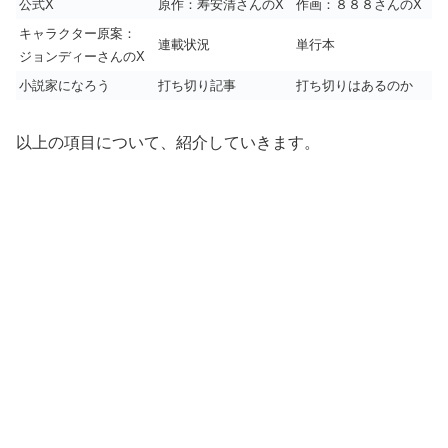
公式X
原作：寿安清さんのX
作画：８８８さんのX
キャラクター原案：
連載状況
単行本
ジョンディーさんのX
小説家になろう
打ち切り記事
打ち切りはあるのか
以上の項目について、紹介していきます。