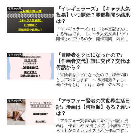
『イレギュラーズ』【キャラ人気
漫画その他
投票】いつ開催？開催期間や結果
は？
『イレギュラーズ』は、松本直記さんに
よる作品です。【キャラ人気投票】いつ
開催されているのか、開催期間、結果に
ついて紹介しています
『冒険者をクビになったので』
漫画その他
【作画者交代】誰に交代？交代は
何話から？
『冒険者をクビになったので、錬金術師
として出直します！～辺境開拓？よし、
俺に任せとけ！』は、原作：佐々木さざ
めきさん、作画：紺野賢護さん・おだや
かさん、構成：獅子唐さん、キャラクタ
ー原案：あれっくすさんによる作品で
『アラフォー賢者の異世界生活日
漫画その他
す。漫画の作画者交代（誰に...
記』漫画は【何種類】ある？違い
は？
『アラフォー賢者の異世界生活日記』漫
画は、作者：寿 安清さんの【小説家にな
ろう】がコミカライズされた作品です。
漫画が何種類でているのか、違いは何な