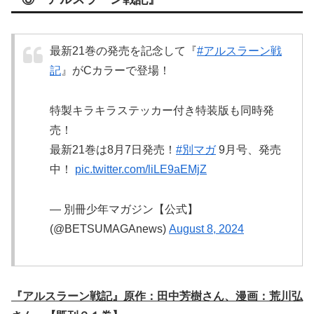
最新21巻の発売を記念して『
#アルスラーン戦
記
』がCカラーで登場！
特製キラキラステッカー付き特装版も同時発
売！
最新21巻は8月7日発売！
#別マガ
9月号、発売
中！
pic.twitter.com/liLE9aEMjZ
— 別冊少年マガジン【公式】
(@BETSUMAGAnews)
August 8, 2024
『アルスラーン戦記』原作：田中芳樹さん、漫画：荒川弘