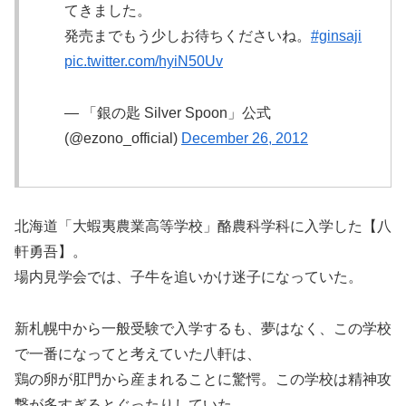
てきました。
発売までもう少しお待ちくださいね。
#ginsaji
pic.twitter.com/hyiN50Uv
— 「銀の匙 Silver Spoon」公式
(@ezono_official)
December 26, 2012
北海道「大蝦夷農業高等学校」酪農科学科に入学した【八
軒勇吾】。
場内見学会では、子牛を追いかけ迷子になっていた。
新札幌中から一般受験で入学するも、夢はなく、この学校
で一番になってと考えていた八軒は、
鶏の卵が肛門から産まれることに驚愕。この学校は精神攻
撃が多すぎるとぐったりしていた。