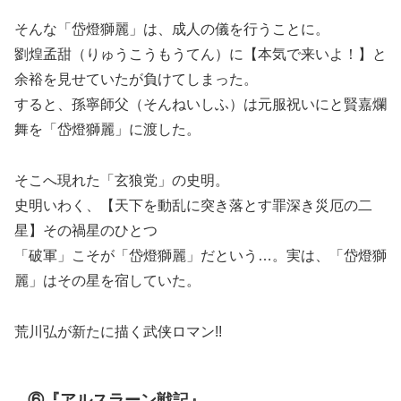
そんな「岱燈獅麗」は、成人の儀を行うことに。
劉煌孟甜（りゅうこうもうてん）に【本気で来いよ！】と
余裕を見せていたが負けてしまった。
すると、孫寧師父（そんねいしふ）は元服祝いにと賢嘉爛
舞を「岱燈獅麗」に渡した。
そこへ現れた「玄狼党」の史明。
史明いわく、【天下を動乱に突き落とす罪深き災厄の二
星】その禍星のひとつ
「破軍」こそが「岱燈獅麗」だという…。実は、「岱燈獅
麗」はその星を宿していた。
荒川弘が新たに描く武侠ロマン!!
⑥『アルスラーン戦記』