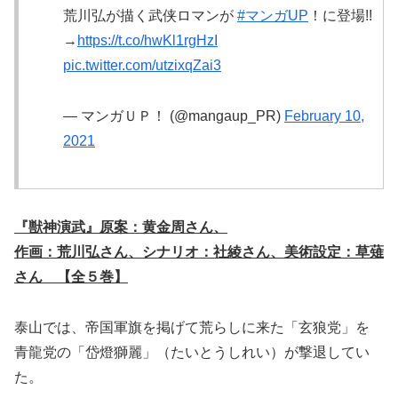
荒川弘が描く武侠ロマンが
#マンガUP
！に登場!!
→
https://t.co/hwKl1rgHzI
pic.twitter.com/utzixqZai3
— マンガＵＰ！ (@mangaup_PR)
February 10,
2021
『獣神演武』原案：黄金周さん、
作画：荒川弘さん、シナリオ：社綾さん、美術設定：草薙
さん 【全５巻】
泰山では、帝国軍旗を掲げて荒らしに来た「玄狼党」を
青龍党の「岱燈獅麗」（たいとうしれい）が撃退してい
た。