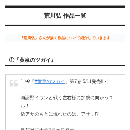
荒川弘 作品一覧
『荒川弘』さんが描く作品について紹介していきます
①『黄泉のツガイ』
⋱📢「
#黄泉のツガイ
」第7巻 5/11発売!!⋰
￣￣￣￣￣￣￣￣￣￣￣￣￣
与謝野イワンと戦う左右様に加勢に向かうユ
ル！
偽アサのもとに現れたのは、アサ…!?