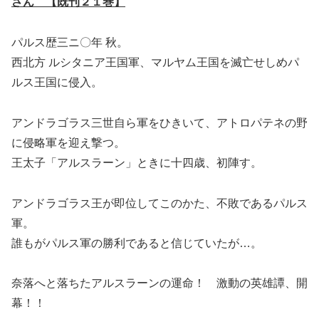
さん 【既刊２１巻】
パルス歴三ニ〇年 秋。
西北方 ルシタニア王国軍、マルヤム王国を滅亡せしめパ
ルス王国に侵入。
アンドラゴラス三世自ら軍をひきいて、アトロパテネの野
に侵略軍を迎え撃つ。
王太子「アルスラーン」ときに十四歳、初陣す。
アンドラゴラス王が即位してこのかた、不敗であるパルス
軍。
誰もがパルス軍の勝利であると信じていたが…。
奈落へと落ちたアルスラーンの運命！ 激動の英雄譚、開
幕！！