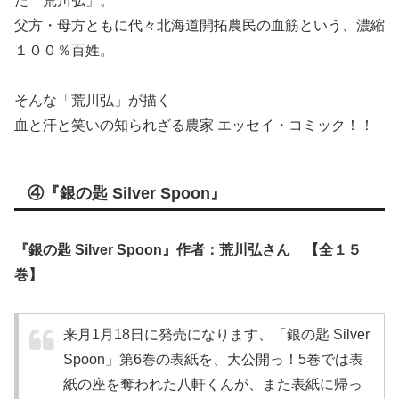
た「荒川弘」。
父方・母方ともに代々北海道開拓農民の血筋という、濃縮
１００％百姓。
そんな「荒川弘」が描く
血と汗と笑いの知られざる農家 エッセイ・コミック！！
④『銀の匙 Silver Spoon』
『銀の匙 Silver Spoon』作者：荒川弘さん 【全１５
巻】
来月1月18日に発売になります、「銀の匙 Silver
Spoon」第6巻の表紙を、大公開っ！5巻では表
紙の座を奪われた八軒くんが、また表紙に帰っ