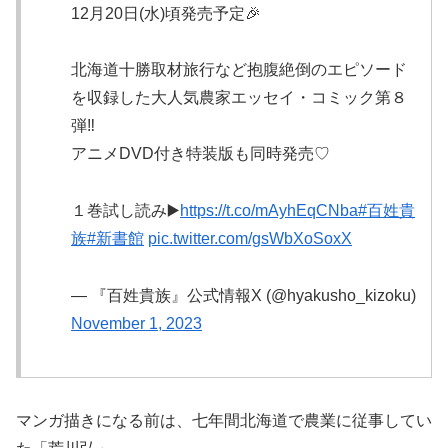
12月20日(水)頃発売予定🎉
北海道十勝取材旅行など抱腹絶倒のエピソード
を収録した大人気農家エッセイ・コミック第８
弾‼️
アニメDVD付き特装版も同時発売♡
１巻試し読み▶️
https://t.co/mAyhEqCNba
#百姓貴
族
#新書館
pic.twitter.com/gsWbXoSoxX
— 『百姓貴族』公式情報X (@hyakusho_kizoku)
November 1, 2023
マンガ描きになる前は、七年間北海道で農業に従事してい