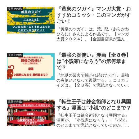
のか、個人調べの内容を元に詳しく紹介
しています
『黄泉のツガイ』マンガ大賞・お
漫画その他
すすめコミック・このマンガがす
ごい！
『黄泉のツガイ』は、荒川弘（あらかわ
ひろむ）さんによる作品です。【マンガ
大賞２０２４】、【全国書店員が選んだ
おすすめコミック２０２４】【このマン
ガがすごい！２０２４】について、詳し
く紹介しています
『最強の炎使い』漫画【全８巻】
漫画その他
は”小説家になろう”の第何章ま
で？
『地獄の業火で焼かれ続けた少年。最強
の炎使いとなって復活する。』コミカラ
イズは、【全８巻】で完結となっていま
す。「漫画」が「小説家になろう」の第
何章までの話となっているのか、個人調
べの情報を元に詳しく紹介しています
『転生王子は錬金術師となり興国
漫画その他
する』漫画は”小説”のどこまで？
『転生王子は錬金術師となり興国する』
漫画が、「小説家になろう」・「小説」
のどこまでで完結となっているのか、個
人調べの情報を元に詳しく紹介していま
す