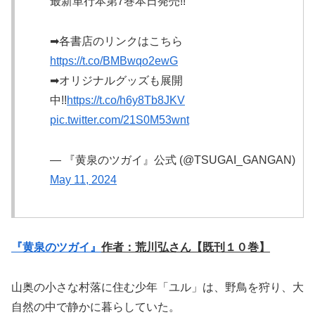
最新単行本第7巻本日発売!!
➡各書店のリンクはこちら
https://t.co/BMBwqo2ewG
➡オリジナルグッズも展開
中!!
https://t.co/h6y8Tb8JKV
pic.twitter.com/21S0M53wnt
— 『黄泉のツガイ』公式 (@TSUGAI_GANGAN)
May 11, 2024
『黄泉のツガイ』
作者：荒川弘さん【既刊１０巻】
山奥の小さな村落に住む少年「ユル」は、野鳥を狩り、大
自然の中で静かに暮らしていた。