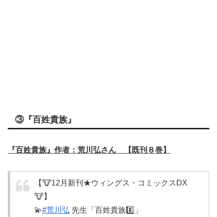
③『百姓貴族』
『百姓貴族』作者：荒川弘さん 【既刊８巻】
【🐮12月新刊★ウィングス・コミックスDX
🐮】
💫
#荒川弘
先生「百姓貴族8️⃣」