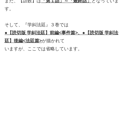
また、【話数】は
「第１話」～「最終話」
となっていま
す。
そして、『学糾法廷』３巻では
●【読切版 学糾法廷】前編<事件篇>、●【読切版 学糾法
廷】後編<法廷篇>
が描かれて
いますが、ここでは省略しています。