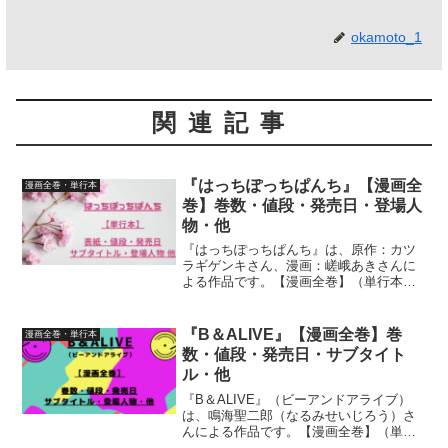
okamoto_1
関連記事
『はっちぽっちぱんち』【漫画全
漫画全巻・単行本
巻】巻数・値段・発売日・登場人
物・他
『はっちぽっちぱんち』は、原作：カツ
ラギゲンキさん、漫画：嵯峨あきさんに
よる作品です。【漫画全巻】（単行本）
巻数・表紙のキャラクター・値段・発売
日・サブタイトル・登場人物について、
詳しく紹介しています
『B＆ALIVE』【漫画全巻】巻
漫画全巻・単行本
数・値段・発売日・サブタイト
ル・他
『B＆ALIVE』（ビーアンドアライブ）
は、鳴海聖二郎（なるみせいじろう）さ
んによる作品です。【漫画全巻】（単行
本）巻数・表紙のキャラクター・値段・