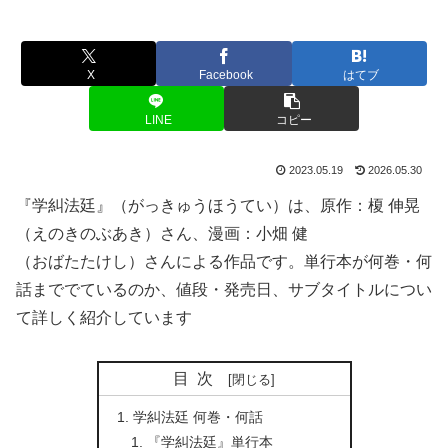
X
Facebook
はてブ
LINE
コピー
2023.05.19
2026.05.30
『学糾法廷』（がっきゅうほうてい）は、原作：榎 伸晃
（えのきのぶあき）さん、漫画：小畑 健
（おばたたけし）さんによる作品です。単行本が何巻・何
話まででているのか、値段・発売日、サブタイトルについ
て詳しく紹介しています
目次
学糾法廷 何巻・何話
『学糾法廷』単行本