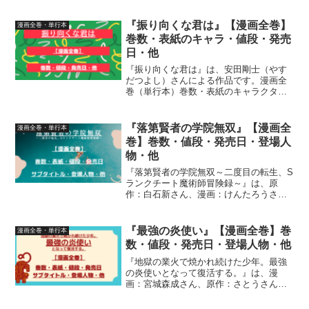
発売日・サブタイトル・登場人物につい
て、詳しく紹介しています
『振り向くな君は』【漫画全巻】
漫画全巻・単行本
巻数・表紙のキャラ・値段・発売
日・他
『振り向くな君は』は、安田剛士（やす
だつよし）さんによる作品です。漫画全
巻（単行本）巻数・表紙のキャラクタ
ー・値段・発売日・サブタイトル・登場
人物について、詳しく紹介しています
『落第賢者の学院無双』【漫画全
漫画全巻・単行本
巻】巻数・値段・発売日・登場人
物・他
『落第賢者の学院無双～二度目の転生、S
ランクチート魔術師冒険録～』は、原
作：白石新さん、漫画：けんたろうさ
ん、キャラクター原案：魚デニムさんに
よる作品です。【漫画全巻】（単行本）
巻数・表紙・表紙のキャラクター・値
『最強の炎使い』【漫画全巻】巻
漫画全巻・単行本
段・発売日・サブタイトル登場...
数・値段・発売日・登場人物・他
『地獄の業火で焼かれ続けた少年。最強
の炎使いとなって復活する。』は、漫
画：宮城森成さん、原作：さとうさん、
キャラクター原案：鍋島テツヒロさんに
よる作品。【漫画全巻】（単行本）巻