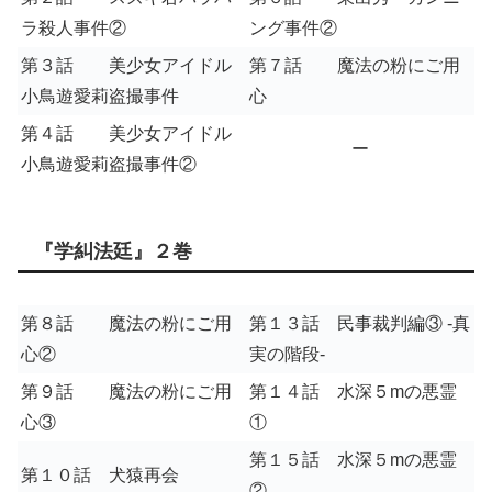
ラ殺人事件②
ング事件②
第３話 美少女アイドル
第７話 魔法の粉にご用
小鳥遊愛莉盗撮事件
心
第４話 美少女アイドル
ー
小鳥遊愛莉盗撮事件②
『学糾法廷』２巻
第８話 魔法の粉にご用
第１３話 民事裁判編③ -真
心②
実の階段-
第９話 魔法の粉にご用
第１４話 水深５mの悪霊
心③
①
第１５話 水深５mの悪霊
第１０話 犬猿再会
②