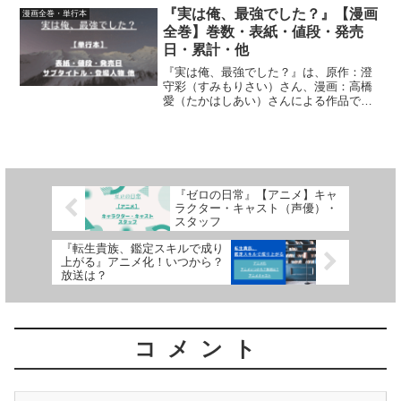
数・表紙・表紙のキャラクター・値段・
『実は俺、最強でした？』【漫画
漫画全巻・単行本
発売日・サブタイトル登場人物...
全巻】巻数・表紙・値段・発売
日・累計・他
『実は俺、最強でした？』は、原作：澄
守彩（すみもりさい）さん、漫画：高橋
愛（たかはしあい）さんによる作品で
す。【漫画全巻】（単行本）巻数・表紙
のキャラクター・値段・発売日・サブタ
イトル・登場人物累計発行部数につい
て、詳しく紹介しています
『ゼロの日常』【アニメ】キャ
ラクター・キャスト（声優）・
スタッフ
『転生貴族、鑑定スキルで成り
上がる』アニメ化！いつから？
放送は？
コメント