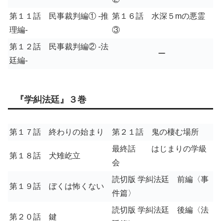
第１１話 民事裁判編① -推
第１６話 水深５mの悪霊
理編-
③
第１２話 民事裁判編② -法
ー
廷編-
『学糾法廷』３巻
第１７話 終わりの始まり
第２１話 鬼の棲む場所
最終話 はじまりの学級
第１８話 犬雉屹立
会
読切版 学糾法廷 前編〈事
第１９話 ぼくは怖くない
件篇〉
読切版 学糾法廷 後編〈法
第２０話 鍵