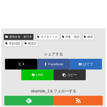
漫画全巻・単行本
サブタイトル
何巻・何話
値段
学糾法廷
発売日
シェアする
X
Facebook
はてブ
LINE
コピー
okamoto_1をフォローする