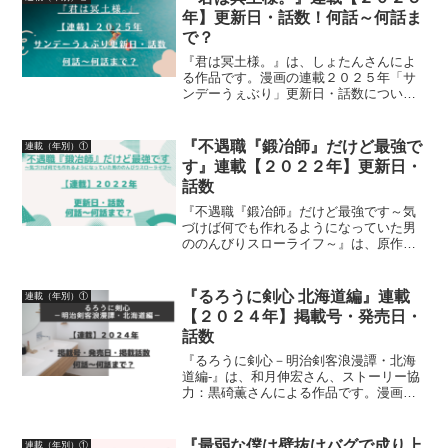
年】更新日・話数！何話～何話ま
で？
『君は冥土様。』は、しょたんさんによ
る作品です。漫画の連載２０２５年「サ
ンデーうぇぶり」更新日・話数につい
て、詳しく紹介しています
『不遇職『鍛冶師』だけど最強で
連載（年別）①
す』連載【２０２２年】更新日・
話数
『不遇職『鍛冶師』だけど最強です～気
づけば何でも作れるようになっていた男
ののんびりスローライフ～』は、原作：
木嶋隆太さん、漫画：吉村英明さん、キ
ャラクター原案：なかむらさんによる作
品です。漫画の連載【２０２２年】マガ
『るろうに剣心 北海道編』連載
連載（年別）①
ポケ更新日・話数について...
【２０２４年】掲載号・発売日・
話数
『るろうに剣心－明治剣客浪漫譚・北海
道編-』は、和月伸宏さん、ストーリー協
力：黒碕薫さんによる作品です。漫画の
連載状況２０２４年について、「ジャン
プSQ.」掲載号、「ジャンプSQ.」発売
日、掲載話数について詳しく紹介してい
『最弱な僕は壁抜けバグで成り上
連載（年別）①