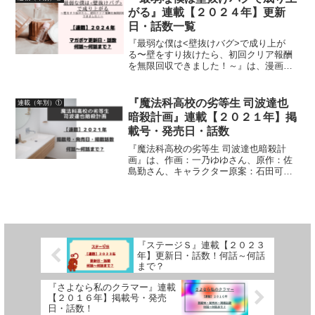
ます
がる』連載【２０２４年】更新
日・話数一覧
『最弱な僕は<壁抜けバグ>で成り上が
る〜壁をすり抜けたら、初回クリア報酬
を無限回収できました！～』は、漫画：
畑優以さん、原作：北川ニキタさん、キ
ャラクター原案：笹目めとさんによる作
品です。漫画の連載【２０２４年】マガ
『魔法科高校の劣等生 司波達也
連載（年別）①
ポケ（マガジンポケット）...
暗殺計画』連載【２０２１年】掲
載号・発売日・話数
『魔法科高校の劣等生 司波達也暗殺計
画』は、作画：一乃ゆゆさん、原作：佐
島勤さん、キャラクター原案：石田可奈
さんによる作品です。漫画の連載【２０
２１年】月刊コミックアライブ掲載号、
発売日、掲載話数について紹介していま
す
『ステージＳ』連載【２０２３
年】更新日・話数！何話～何話
まで？
『さよなら私のクラマー』連載
【２０１６年】掲載号・発売
日・話数！