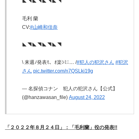
◣◥◣◥◣◥◣◥
毛利 蘭
CV:
#山崎和佳奈
◣◥◣◥◣◥◣◥
\ 来週ﾉ発表ﾓ、ｵ楽ｼﾐﾆ… /
#犯人の犯沢さん
#犯沢
さん
pic.twitter.com/n7QSLki19g
— 名探偵コナン 犯人の犯沢さん【公式】
(@hanzawasan_file)
August 24, 2022
「２０２２年８月２４日」：「毛利蘭」役の発表!!