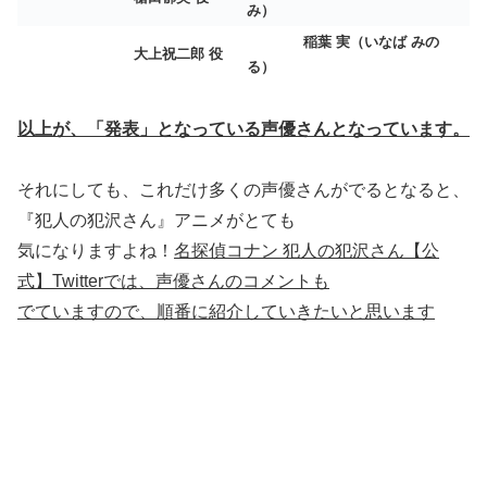
み）
稲葉 実（いなば みの
大上祝二郎 役
る）
以上が、「発表」となっている声優さんとなっています。
それにしても、これだけ多くの声優さんがでるとなると、
『犯人の犯沢さん』アニメがとても
気になりますよね！
名探偵コナン 犯人の犯沢さん【公
式】Twitterでは、声優さんのコメントも
でていますので、順番に紹介していきたいと思います