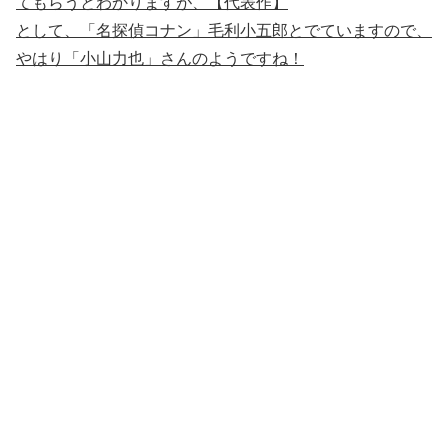
てもらうとわかりますが、【代表作】
として、「名探偵コナン」毛利小五郎とでていますので、
やはり「小山力也」さんのようですね！