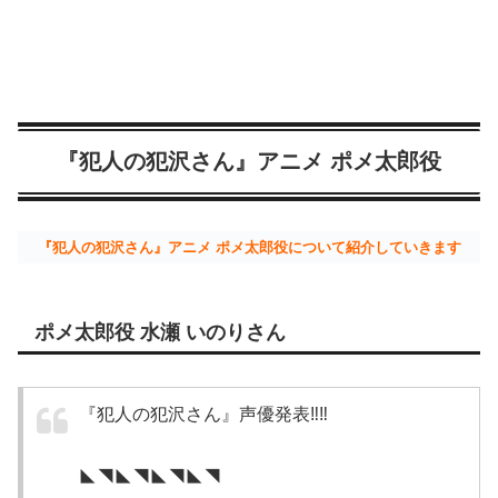
『犯人の犯沢さん』アニメ ポメ太郎役
『犯人の犯沢さん』アニメ ポメ太郎役について紹介していきます
ポメ太郎役 水瀬 いのりさん
『犯人の犯沢さん』声優発表‼︎‼︎
◣◥◣◥◣◥◣◥