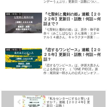
ンデーうぇぶり」更新日・話数につい
て、詳しく紹介しています
『七聖剣と魔剣の姫』連載【２０
連載（年別）①
２２年】更新日・話数！何話～何
話まで？
『七聖剣と魔剣の姫』は、原作：御子柴
奈々（みこしばなな）さん漫画：エター
ナル１４歳さん、キャラクター原案：フ
ァルまろさんによる作品です。漫画の連
載【２０２２年】マガポケ更新日・話数
について、詳しく紹介しています
『恋するワンピース』連載【２０
連載（年別）①
２５年】更新日・話数！何話～何
話？
『恋するワンピース』は、伊原大貴さん
による作品です。（『ONE PIECE』原
作：尾田栄一郎さんの公式スピンオフ）
漫画の連載【２０２５年】少年ジャンプ
＋更新日・話数について、詳しく紹介し
ています
『私をセンターにすると誓いま
すか？』連載【２０２４年】更
新日・話数！