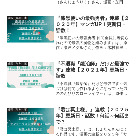
（さんじょうりく）さん、漫画：芝田優
作（しばたゆうさく）さんによる作品。
漫画の連載状況２０２５年について、「V
ジャンプ」掲載号、「Vジャンプ」発売
『漆黒使いの最強勇者』連載【２
連載（年別）①
日、掲載話数について...
０２０年】マンガUP！更新日・
話数！
『漆黒使いの最強勇者 仲間全員に裏切ら
れたので最強の魔物と組みます』は、原
作：瀬戸メグルさん、作画：木村有里さ
ん、キャラクター原案：ジョンディーさ
んによる作品です。漫画の連載【２０２
０年】マンガUP！更新日、話数につい
『不遇職『鍛冶師』だけど最強で
連載（年別）①
て、詳しく紹介していま...
す』連載【２０２１年】更新日・
話数
『不遇職『鍛冶師』だけど最強です～気
づけば何でも作れるようになっていた男
ののんびりスローライフ～』は、原作：
木嶋隆太さん、漫画：吉村英明さん、キ
ャラクター原案：なかむらさんによる作
品です。漫画の連載【２０２１年】マガ
『君は冥土様。』連載【２０２５
連載（年別）①
ポケ更新日・話数について...
年】更新日・話数！何話～何話ま
で？
『君は冥土様。』は、しょたんさんによ
る作品です。漫画の連載２０２５年「サ