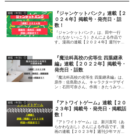
『ジャンケットバンク』連載【２
連載（年別）①
０２４年】掲載号・発売日・話
数！
『ジャンケットバンク』は、田中一行
（たなか いっこう）さんによる作品で
す。漫画の連載【２０２４年】週刊ヤン
グジャンプ掲載号・発売日・話数につい
て、詳しく紹介しています
『魔法科高校の劣等生 四葉継承
連載（年別）①
編』連載【２０２２年】掲載号・
発売日・話数
『魔法科高校の劣等生 四葉継承編』は、
原作：佐島勤さん、キャラクターデザイ
ン：石田可奈さん、作画：きたうみつな
さん構成：林ふみのさん、長岡千秋さん
による作品です。漫画の連載【２０２２
年】月刊Gファンタジー掲載号、発売
『アトワイトゲーム』連載【２０
連載（年別）①
日、掲載話数について、詳...
２３年】掲載号・発売日・掲載話
数！
『アトワイトゲーム』は、新川直司（あ
らかわなおし）さんによる作品です。漫
画の連載【２０２３年】週刊少年マガジ