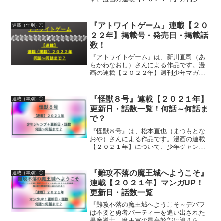
マガジン掲載号・発売日・掲載話数につ
いて詳しく紹介しています
『アトワイトゲーム』連載【２０
連載（年別）①
２２年】掲載号・発売日・掲載話
数！
『アトワイトゲーム』は、新川直司（あ
らかわなおし）さんによる作品です。漫
画の連載【２０２２年】週刊少年マガジ
ン掲載号、発売日、掲載話数について詳
しく紹介しています
『怪獣８号』連載【２０２１年】
連載（年別）①
更新日・話数一覧！何話～何話ま
で？
『怪獣８号』は、松本直也（まつもとな
おや）さんによる作品です。漫画の連載
【２０２１年】について、少年ジャンプ
＋更新日、話数について紹介しています
『難攻不落の魔王城へようこそ』
連載（年別）①
連載【２０２１年】マンガUP！
更新日・話数一覧
『難攻不落の魔王城へようこそ～デバフ
は不要と勇者パーティーを追い出された
黒魔導士、魔王軍の最高幹部に迎えられ