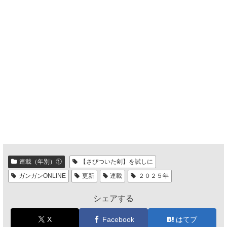
連載（年別）①
【さびついた剣】を試しに
ガンガンONLINE
更新
連載
２０２５年
シェアする
X
Facebook
はてブ