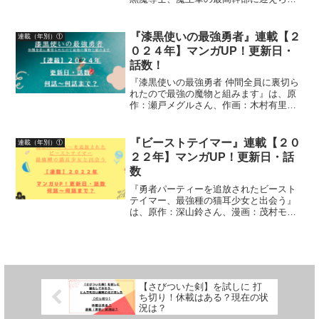
る～』原作：御鷹穂積さん、作画：蚕堂j
１さん、構成：弓取葵さん、平石六さ
ん、キャラクター原案：ユウヒさんによ
『漆黒使いの最強勇者』連載【２
連載（年別）①
る作品です。漫画の連載状...
０２４年】マンガUP！更新日・
話数！
『漆黒使いの最強勇者 仲間全員に裏切ら
れたので最強の魔物と組みます』は、原
作：瀬戸メグルさん、作画：木村有里さ
ん、キャラクター原案：ジョンディーさ
んによる作品です。漫画の連載【２０２
４年】マンガUP！更新日、話数につい
『ビーストテイマー』連載【２０
連載（年別）①
て、詳しく紹介していま...
２２年】マンガUP！更新日・話
数
『勇者パーティーを追放されたビースト
テイマー、最強種の猫耳少女と出会う』
は、原作：深山鈴さん、漫画：茂村モト
さん、益田学昭さん（第１０６話～）に
よる作品です。漫画の連載状況【２０２
２年】マンガUP！更新日、話数につい
て、詳しく紹介しています
【さびついた剣】を試しに 打
ち切り！休載はある？現在の状
況は？