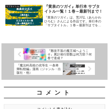
イトル」１巻～最新刊までを一覧にして
紹介しています
『黄泉のツガイ』単行本 サブタ
サブタイトル
イトル一覧！１巻～最新刊まで！
『黄泉のツガイ』は、荒川弘（あらかわ
ひろむ）さんによる作品です。単行本の
「サブタイトル」１巻～最新刊までを一
覧にして紹介しています
『難攻不落の魔王城へようこ
そ』累計発行部数は何万部？何
巻で達成？
『魔法科高校の劣等生 一条将
輝転校編』漫画（ジャンル・出
版社・他）
コメント