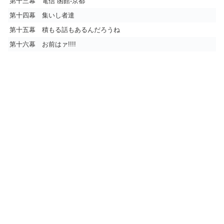
第十三幕 電信 函館-京都
第十四幕 集いし者達
第十五幕 積もる話もあるんだろうね
第十六幕 お前はァ!!!!