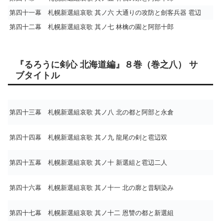
第四十一幕 札幌新選組哀歌 其ノ六 大通りの攻防と劍客兵器 雹辺
第四十二幕 札幌新選組哀歌 其ノ七 林檎の園と阿部十郎
『るろうに剣心 北海道編』８巻（巻之八） サ
ブタイトル
第四十三幕 札幌新選組哀歌 其ノ八 北の都と阿部と永倉
第四十四幕 札幌新選組哀歌 其ノ九 龍尾の剣と雹辺双
第四十五幕 札幌新選組哀歌 其ノ十 新選組と雹辺二人
第四十六幕 札幌新選組哀歌 其ノ十一 北の廓と昔馴染み
第四十七幕 札幌新選組哀歌 其ノ十二 恩讐の都と新選組