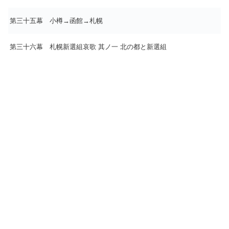
第三十五幕 小樽→函館→札幌
第三十六幕 札幌新選組哀歌 其ノ一 北の都と新選組