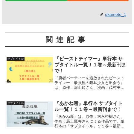
okamoto_1
関連記事
『ビーストテイマー』単行本 サ
サブタイトル
ブタイトル一覧！１巻～最新刊ま
で！
『勇者パーティーを追放されたビースト
テイマー、最強種の猫耳少女と出会う』
は、原作：深山鈴さん、漫画：茂村モト
さん、益田学昭さん（第１０６話～）に
よる作品です。単行本の「サブタイト
ル」１巻～最新刊までを一覧にして紹介
『あかね噺』単行本 サブタイト
サブタイトル
しています
ル一覧！１１巻～最新刊まで！
『あかね噺』は、原作：末永裕樹さん、
作画：馬上鷹将さんによる作品です。単
行本の「サブタイトル」１１巻～最新刊
までを一覧にして紹介していきます