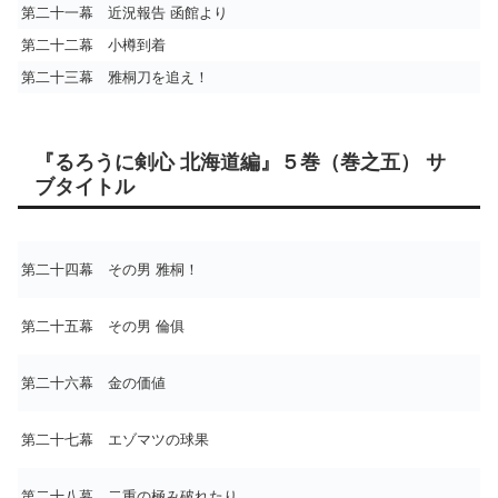
第二十一幕 近況報告 函館より
第二十二幕 小樽到着
第二十三幕 雅桐刀を追え！
『るろうに剣心 北海道編』５巻（巻之五） サ
ブタイトル
第二十四幕 その男 雅桐！
第二十五幕 その男 倫俱
第二十六幕 金の価値
第二十七幕 エゾマツの球果
第二十八幕 二重の極み破れたり