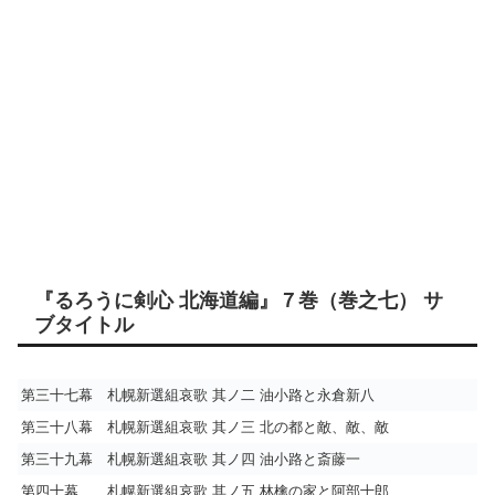
『るろうに剣心 北海道編』７巻（巻之七） サ
ブタイトル
第三十七幕 札幌新選組哀歌 其ノ二 油小路と永倉新八
第三十八幕 札幌新選組哀歌 其ノ三 北の都と敵、敵、敵
第三十九幕 札幌新選組哀歌 其ノ四 油小路と斎藤一
第四十幕 札幌新選組哀歌 其ノ五 林檎の家と阿部十郎