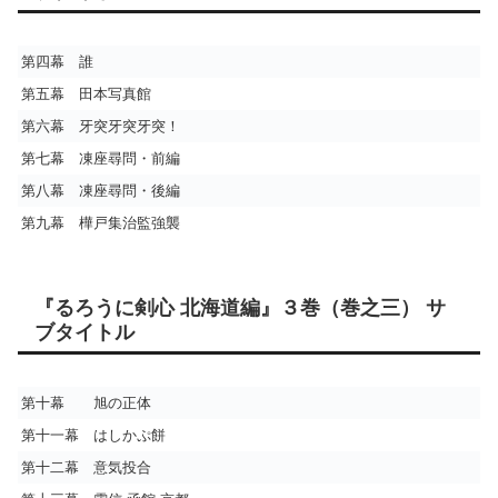
第四幕 誰
第五幕 田本写真館
第六幕 牙突牙突牙突！
第七幕 凍座尋問・前編
第八幕 凍座尋問・後編
第九幕 樺戸集治監強襲
『るろうに剣心 北海道編』３巻（巻之三） サ
ブタイトル
第十幕 旭の正体
第十一幕 はしかぷ餅
第十二幕 意気投合