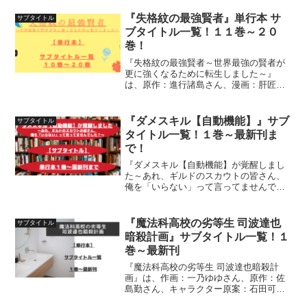
『失格紋の最強賢者』単行本 サ
サブタイトル
ブタイトル一覧！１１巻～２０
巻！
『失格紋の最強賢者～世界最強の賢者が
更に強くなるために転生しました～』
は、原作：進行諸島さん、漫画：肝匠＆
馮昊さん、キャラクター原案：風花風花
さんによる作品です単行本の「サブタイ
トル」１１巻～２０巻までを一覧にして
『ダメスキル【自動機能】』サブ
サブタイトル
紹介しています
タイトル一覧！１巻～最新刊ま
で！
『ダメスキル【自動機能】が覚醒しまし
た～あれ、ギルドのスカウトの皆さん、
俺を「いらない」って言ってませんでし
た？〜』は、原作：LA軍さん、作画：中
島零さん、キャラクター原案：潮一葉さ
ん、ネーム原案：赤衣丸歩郎さんによる
『魔法科高校の劣等生 司波達也
サブタイトル
作品です。単行本の「サ...
暗殺計画』サブタイトル一覧！１
巻～最新刊
『魔法科高校の劣等生 司波達也暗殺計
画』は、作画：一乃ゆゆさん、原作：佐
島勤さん、キャラクター原案：石田可奈
さんによる作品です。単行本の「サブタ