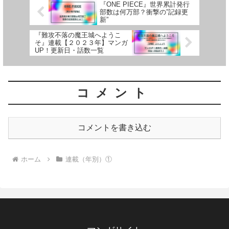
『ONE PIECE』世界累計発行
部数は何万部？衝撃の”記録更
新”
『難攻不落の魔王城へようこ
そ』連載【２０２３年】マンガ
UP！更新日・話数一覧
コメント
コメントを書き込む
ホーム
連載（年別）①