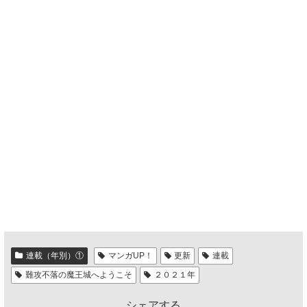
連載（年別）①
マンガUP！
更新
連載
難攻不落の魔王城へようこそ
２０２１年
シェアする