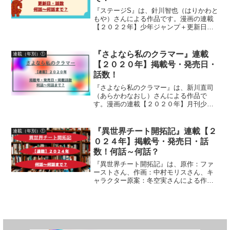
『ステージS』は、針川智也（はりかわと
もや）さんによる作品です。漫画の連載
【２０２２年】少年ジャンプ＋更新日、
話数について紹介しています
『さよなら私のクラマー』連載
連載（年別）①
【２０２０年】掲載号・発売日・
話数！
『さよなら私のクラマー』は、新川直司
（あらかわなおし）さんによる作品で
す。漫画の連載【２０２０年】月刊少年
マガジン掲載号・発売日・掲載話数につ
いて詳しく紹介しています
『異世界チート開拓記』連載【２
連載（年別）①
０２４年】掲載号・発売日・話
数！何話～何話？
『異世界チート開拓記』は、原作：ファ
ーストさん、作画：中村モリスさん、キ
ャラクター原案：冬空実さんによる作品
です。漫画の連載２０２４年の「月刊ア
クション」掲載号・発売日・掲載話数
「マンガがうがう」更新日・話数につい
て、詳しく紹介しています