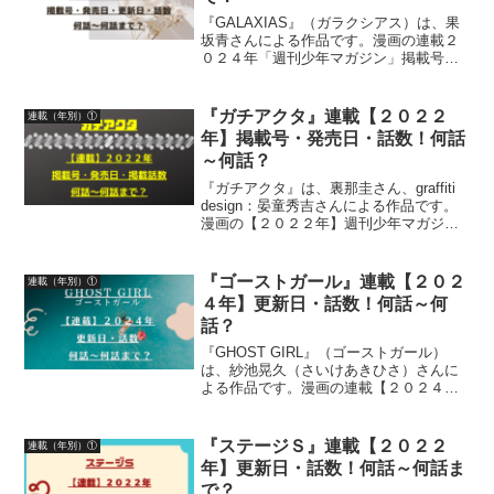
『GALAXIAS』（ガラクシアス）は、果
坂青さんによる作品です。漫画の連載２
０２４年「週刊少年マガジン」掲載号・
発売日・掲載話数マガポケ（マガジンポ
ケット）無料話更新日、話数について、
詳しく紹介しています
『ガチアクタ』連載【２０２２
連載（年別）①
年】掲載号・発売日・話数！何話
～何話？
『ガチアクタ』は、裏那圭さん、graffiti
design：晏童秀吉さんによる作品です。
漫画の【２０２２年】週刊少年マガジン
掲載号・発売日・話数について紹介して
います
『ゴーストガール』連載【２０２
連載（年別）①
４年】更新日・話数！何話～何
話？
『GHOST GIRL』（ゴーストガール）
は、紗池晃久（さいけあきひさ）さんに
よる作品です。漫画の連載【２０２４
年】少年ジャンプ＋更新日・話数につい
て、詳しく紹介しています
『ステージＳ』連載【２０２２
連載（年別）①
年】更新日・話数！何話～何話ま
で？