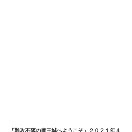
『難攻不落の魔王城へようこそ』２０２１年４