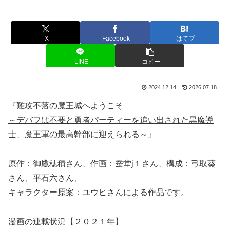
X
Facebook
はてブ
LINE
コピー
2024.12.14
2026.07.18
『難攻不落の魔王城へようこそ
～デバフは不要と勇者パーティーを追い出された黒魔導
士、魔王軍の最高幹部に迎えられる～』
原作：御鷹穂積さん、作画：蚕堂j１さん、構成：弓取葵
さん、平石六さん、
キャラクター原案：ユウヒさんによる作品です。
漫画の連載状況【２０２１年】