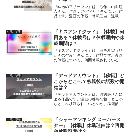
『葬送のフリーレン』は、原作：山田鐘
人さん、作画：アベツカサさんによる作
品です。漫画の休載、休載理由、連載再
開や今後の連載ペースについて、詳しく
紹介しています
『キスアンドクライ』【休載】何
休載・移籍
回ある？休載号は？休載理由や休
載期間は？
『キスアンドクライ』は、日笠希望（ひ
がさのぞみ）さんによる作品です。漫画
の休載について、何回休載されているの
か、休載号、休載理由や休載期間につい
て詳しく紹介しています
『デッドアカウント』【移籍】ど
休載・移籍
こからどこへ？移籍後の話数や開
始は？
『デッドアカウント』は、渡辺静さんに
よる作品です。漫画の移籍情報、どこか
らどこへ移籍されているのか、移籍後の
話数、連載開始、まとめについて詳しく
紹介しています
『シャーマンキング スーパース
休載・移籍
ター』【休載】休載理由は？再開
や休載期間は？