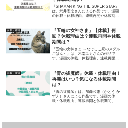
『SHAMAN KING THE SUPER STAR』
は、武井宏之さんによる作品です。漫画
の休載・休載理由、連載再開や休載期間
について、詳しく紹介しています
『五輪の女神さま』【休載】何
休載・移籍
回？休載理由は？連載再開や休載
期間は？
『五輪の女神さま ～なでしこ寮のメダル
ごはん～』は、木南ユカさんの作品で
す。漫画の休載、休載理由、連載再開や
休載期間について詳しく紹介しています
『青の祓魔師』休載・休載理由！
休載・移籍
再開はいつ？気になる休載期間
は？
『青の祓魔師』は、加藤和恵（かとう か
ずえ）さんによる作品です。漫画の休
載・休載理由、連載再開と休載期間、ま
とめについて、公式Xや作者の情報を発信
しているXのポスト情報を元に、詳しく紹
介しています