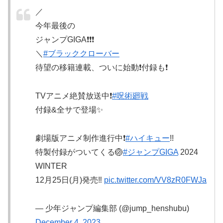
／
今年最後の
ジャンプGIGA❗️❗️❗️
＼
#ブラッククローバー
待望の移籍連載、ついに始動❗️付録も❗️
TVアニメ絶賛放送中❗️
#呪術廻戦
付録&全サで登場✨
劇場版アニメ制作進行中❗️
#ハイキュー
!!
特製付録がついてくる🏐
#ジャンプGIGA
2024
WINTER
12月25日(月)発売‼️
pic.twitter.com/VV8zR0FWJa
— 少年ジャンプ編集部 (@jump_henshubu)
December 4, 2023