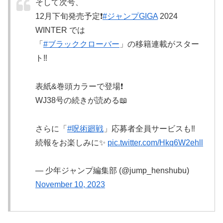
そして次号、
12月下旬発売予定❗️
#ジャンプGIGA
2024
WINTER では
「
#ブラッククローバー
」の移籍連載がスター
ト‼️
表紙&巻頭カラーで登場❗️
WJ38号の続きが読める📖
さらに「
#呪術廻戦
」応募者全員サービスも‼️
続報をお楽しみに✨
pic.twitter.com/Hkq6W2ehll
— 少年ジャンプ編集部 (@jump_henshubu)
November 10, 2023