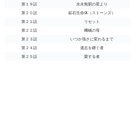
第１９話
永永無窮の星より
第２０話
鉱石生命体（ストーンズ）
第２１話
リセット
第２２話
機械の母
第２３話
いつか強さに変わるまで
第２４話
遺志を継ぐ者
第２５話
愛する者