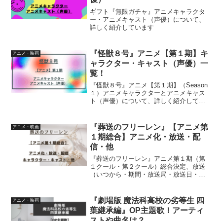
ギフト『無限ガチャ』アニメキャラクタ
ー・アニメキャスト（声優）について、
詳しく紹介しています
『怪獣８号』アニメ【第１期】キ
アニメ・映画
ャラクター・キャスト（声優）一
覧！
『怪獣８号』アニメ【第１期】（Season
１）アニメキャラクターとアニメキャス
ト（声優）について、詳しく紹介してい
ます
『葬送のフリーレン』【アニメ第
アニメ・映画
１期総合】アニメ化・放送・配
信・他
『葬送のフリーレン』アニメ第１期（第
１クール・第２クール）総合決定、放送
（いつから・期間・放送局・放送日・放
送曜日・放送時間）、配信、キャラクタ
ーキャスト、スタッフ、OP、EDなどを
まとめて紹介しています
『劇場版 魔法科高校の劣等生 四
アニメ・映画
葉継承編』OP主題歌！アーティ
ストや曲名は？