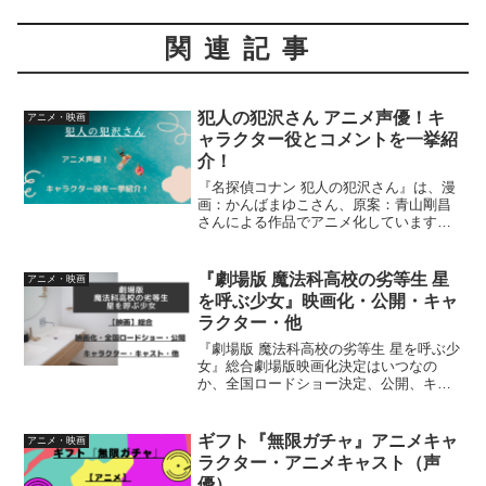
関連記事
犯人の犯沢さん アニメ声優！キ
アニメ・映画
ャラクター役とコメントを一挙紹
介！
『名探偵コナン 犯人の犯沢さん』は、漫
画：かんばまゆこさん、原案：青山剛昌
さんによる作品でアニメ化しています。
アニメキャラクター役と声優さんのコメ
ントについて詳しく紹介しています
『劇場版 魔法科高校の劣等生 星
アニメ・映画
を呼ぶ少女』映画化・公開・キャ
ラクター・他
『劇場版 魔法科高校の劣等生 星を呼ぶ少
女』総合劇場版映画化決定はいつなの
か、全国ロードショー決定、公開、キャ
ラクター、キャストスタッフ、主題歌
（アーティスト、曲名）について、詳し
く紹介しています
ギフト『無限ガチャ』アニメキャ
アニメ・映画
ラクター・アニメキャスト（声
優）