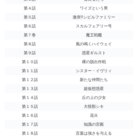
第４話
ワイズという男
第５話
激突!!シビルファミリー
第６話
スカルフェアリー号
第７巻
魔王戦艦
第８話
風の鳴くハイウェイ
第９話
惑星ギルスト
第１０話
裸の脱出作戦
第１１話
シスター・イヴリィ
第１２話
新たな仲間たち
第１３話
超仮想惑星
第１４話
丘の上の少女
第１５話
大怪獣シキ
第１６話
花火
第１７話
知識の宮殿
第１８話
言葉は強さを与える