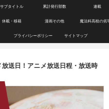
サブタイトル
累計発行部数
連載
休載・移籍
漫画その他
魔法科高校の劣
プライバシーポリシー
サイトマップ
メ放送日！アニメ放送日程・放送時