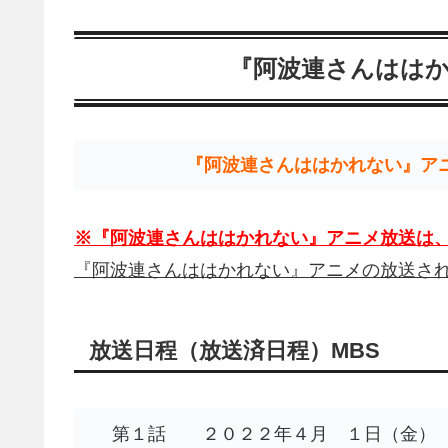
『阿波連さんはは
『阿波連さんははかれない』ア
※『阿波連さんははかれない』アニメ放送は
『阿波連さんははかれない』アニメの放送さ
放送日程（放送済日程）MBS
第１話 ２０２２年４月 １日（金）