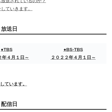
ら放送されているのか？
介していきます。
メ放送日
●TBS
●BS-TBS
２年４月１日～
２０２２年４月１日～
開始しています。
メ配信日