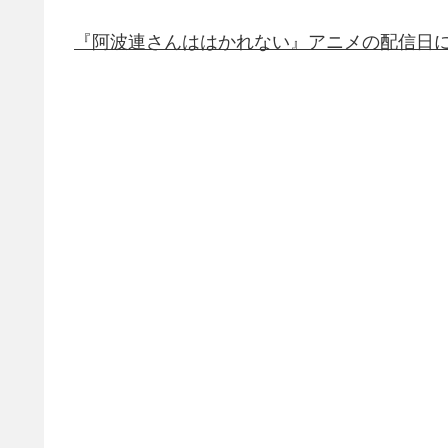
『阿波連さんははかれない』アニメの配信日