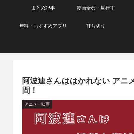
まとめ記事
漫画全巻・単行本
無料・おすすめアプリ
打ち切り
阿波連さんははかれない アニ
間！
アニメ・映画