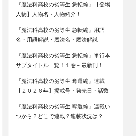
『魔法科高校の劣等生 急転編』【登場
人物】人物名・人物紹介！
『魔法科高校の劣等生 急転編』用語
名・用語解説・魔法名・魔法解説
『魔法科高校の劣等生 急転編』単行本
サブタイトル一覧！１巻～最新刊！
『魔法科高校の劣等生 奪還編』連載
【２０２６年】掲載号・発売日・話数
『魔法科高校の劣等生 奪還編』連載い
つから？どこで連載？連載状況は？