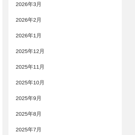
2026年3月
2026年2月
2026年1月
2025年12月
2025年11月
2025年10月
2025年9月
2025年8月
2025年7月