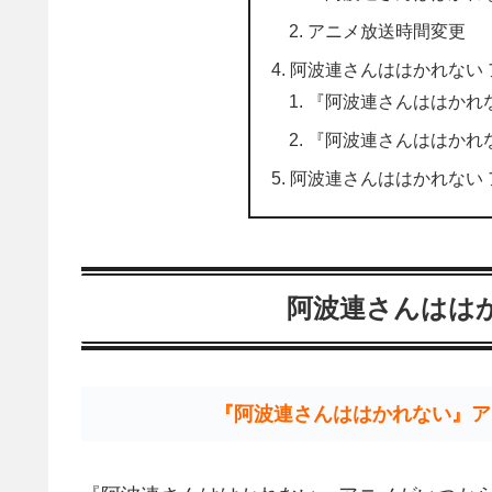
アニメ放送時間変更
阿波連さんははかれない
『阿波連さんははかれ
『阿波連さんははかれ
阿波連さんははかれない 
阿波連さんはは
『阿波連さんははかれない』ア