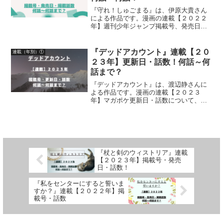
『守れ！しゅごまる』は、伊原大貴さん
による作品です。漫画の連載【２０２２
年】週刊少年ジャンプ掲載号、発売日、
掲載話数について詳しく紹介しています
『デッドアカウント』連載【２０
連載（年別）①
２３年】更新日・話数！何話～何
話まで？
『デッドアカウント』は、渡辺静さんに
よる作品です。漫画の連載【２０２３
年】マガポケ更新日・話数について、詳
しく紹介しています
『杖と剣のウィストリア』連載
【２０２３年】掲載号・発売
日・話数！
『私をセンターにすると誓いま
すか？』連載【２０２２年】掲
載号・話数