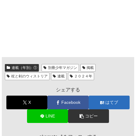
連載（年別）①
別冊少年マガジン
掲載
杖と剣のウィストリア
連載
２０２４年
シェアする
X
Facebook
はてブ
LINE
コピー