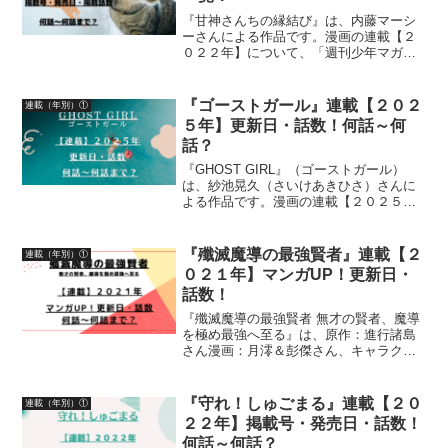
『甘神さんちの縁結び』は、内藤マーシ
ーさんによる作品です。漫画の連載【２
０２２年】について、「週刊少年マガジ
ン」掲載号、発売日、掲載話数を一覧に
して紹介しています
『ゴーストガール』連載【２０２
連載（年別）①
５年】更新日・話数！何話～何
話？
『GHOST GIRL』（ゴーストガール）
は、紗池晃久（さいけあきひさ）さんに
よる作品です。漫画の連載【２０２５
年】少年ジャンプ＋更新日・話数につい
て、詳しく紹介しています
『殲滅魔導の最強賢者』連載【２
連載（年別）①
０２１年】マンガUP！更新日・
話数！
『殲滅魔導の最強賢者 無才の賢者、魔導
を極め最強へ至る』は、原作：進行諸島
さん漫画：月澪＆彭傑さん、キャラクタ
ー原案：風花風花さんによる作品です。
漫画の連載【２０２１年】マンガUP！更
新日、話数について、詳しく紹介してい
『守れ！しゅごまる』連載【２０
連載（年別）①
ます
２２年】掲載号・発売日・話数！
何話～何話？