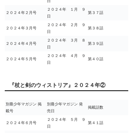
日
２０２４年 １月 ９
２０２４年２月号
第３７話
日
２０２４年 ２月 ９
２０２４年３月号
第３８話
日
２０２４年 ３月 ８
２０２４年４月号
第３９話
日
２０２４年 ４月 ９
２０２４年５月号
第４０話
日
『杖と剣のウィストリア』２０２４年②
別冊少年マガジン 掲
別冊少年マガジン 発
掲載話数
載号
売日
２０２４年 ５月 ９
２０２４年６月号
第４１話
日