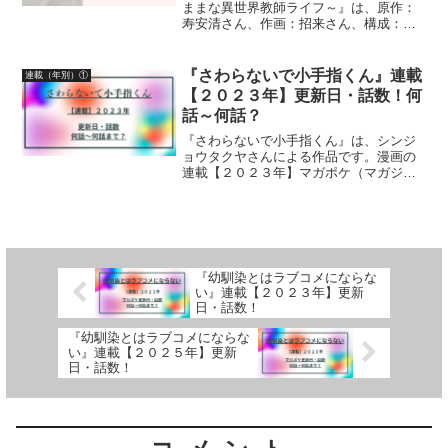
ままな異世界教師ライフ～』は、原作：
寿安清さん、作画：招来さん、構成：西
野リュウさん・岡﨑純平さん、キャラク
ター原案：ジョンディーさんによる作品
です。漫画の連載状況【２０２５年】マ
『さわらないで小手指くん』連載
連載（年別）①
ンガUP！更新日、話数に...
【２０２３年】更新日・話数！何
話～何話？
『さわらないで小手指くん』は、シンジ
ョウタクヤさんによる作品です。漫画の
連載【２０２３年】マガポケ（マガジン
ポケット）無料話更新日、話数について
詳しく紹介しています
『幼馴染とはラブコメにならな
い』連載【２０２３年】更新
日・話数！
『幼馴染とはラブコメにならな
い』連載【２０２５年】更新
日・話数！