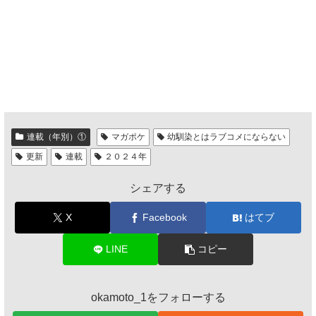
連載（年別）①
マガポケ
幼馴染とはラブコメにならない
更新
連載
２０２４年
シェアする
X
Facebook
はてブ
LINE
コピー
okamoto_1をフォローする