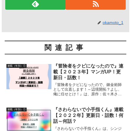
okamoto_1
関連記事
『冒険者をクビになったので』連
連載（年別）①
載【２０２３年】マンガUP！更
新日・話数！
『冒険者をクビになったので、錬金術師
として出直します！～辺境開拓？よし、
俺に任せとけ！』は、原作：佐々木さざ
めきさん、作画：紺野賢護さん・おだや
かさん、構成：獅子唐さんキャラクター
原案：あれっくすさんによる作品です。
『さわらないで小手指くん』連載
連載（年別）①
漫画の連載【２０２３年】...
【２０２２年】更新日・話数！何
話～何話？
『さわらないで小手指くん』は、シンジ