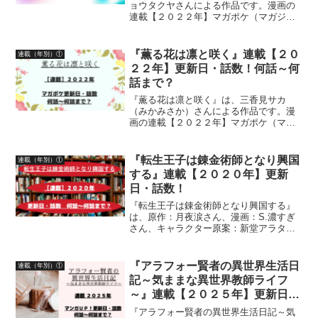
ョウタクヤさんによる作品です。漫画の
連載【２０２２年】マガポケ（マガジン
ポケット）無料話更新日、話数について
詳しく紹介しています
『薫る花は凛と咲く』連載【２０
連載（年別）①
２２年】更新日・話数！何話～何
話まで？
『薫る花は凛と咲く』は、三香見サカ
（みかみさか）さんによる作品です。漫
画の連載【２０２２年】マガポケ（マガ
ジンポケット）無料話更新日、話数につ
いて詳しく紹介しています
『転生王子は錬金術師となり興国
連載（年別）①
する』連載【２０２０年】更新
日・話数！
『転生王子は錬金術師となり興国する』
は、原作：月夜涙さん、漫画：S.濃すぎ
さん、キャラクター原案：新堂アラタさ
んによる作品です。漫画の連載【２０２
０年】マンガUP！更新日、話数につい
て、詳しく紹介しています
『アラフォー賢者の異世界生活日
連載（年別）①
記～気ままな異世界教師ライフ
～』連載【２０２５年】更新日・
話数
『アラフォー賢者の異世界生活日記～気