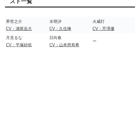
スト一覧
界世之介
水萌汐
火威灯
CV：浦尾岳大
CV：久住琳
CV：芹澤優
月見るな
日向春
ー
CV：平塚紗依
CV：山本悠有希