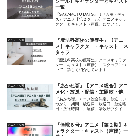
クール】キャラクターとキャスト
一覧
『SAKAMOTO DAYS』（サカモトデイ
ズ）アニメ【第２クール】アニメキャラ
クターとキャスト（声優）について、詳
しく紹介しています
『魔法科高校の優等生』【アニ
アニメ・映画
メ】キャラクター・キャスト・ス
タッフ
『魔法科高校の優等生』アニメキャラク
ター、キャスト（声優）、スタッフにつ
いて、詳しく紹介しています
『あかね噺』【アニメ総合】アニ
アニメ・映画
メ化・放送・配信・主題歌・他
『あかね噺』アニメ総合決定、放送（い
つから・期間・放送局・放送日・放送曜
日・放送時間）、配信、話数サブタイト
ル、キャラクター、キャスト、スタッ
フ、OP、EDなどをまとめて紹介してい
ます
『怪獣８号』アニメ【第２期】キ
アニメ・映画
ャラクター・キャスト（声優）一