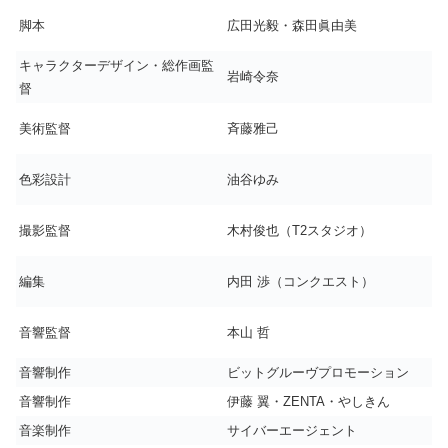
脚本
広田光毅・森田眞由美
キャラクターデザイン・総作画監
岩崎令奈
督
美術監督
斉藤雅己
色彩設計
油谷ゆみ
撮影監督
木村俊也（T2スタジオ）
編集
内田 渉（コンクエスト）
音響監督
本山 哲
音響制作
ビットグルーヴプロモーション
音響制作
伊藤 翼・ZENTA・やしきん
音楽制作
サイバーエージェント