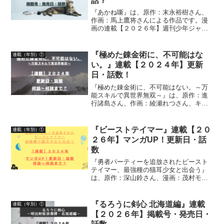
話？
『あかね噺』は、原作：末永裕樹さん、
作画：馬上鷹将さんによる作品です。漫
画の連載【２０２６年】週刊少年ジャン
プ掲載号・発売日・掲載話数について詳
しく紹介しています
『極めた錬金術に、不可能はな
連載（年別）①
い。』連載【２０２４年】更新
日・話数！
『極めた錬金術に、不可能はない。～万
能スキルで異世界無双～』は、原作：進
行諸島さん、作画：綾瀬れつさん、キャ
ラクター原案：fameさんによる作品で
す。漫画の連載【２０２４年】マンガ
UP！更新日、話数について、詳しく紹介
『ビーストテイマー』連載【２０
連載（年別）①
しています
２６年】マンガUP！更新日・話
数
『勇者パーティーを追放されたビースト
テイマー、最強種の猫耳少女と出会う』
は、原作：深山鈴さん、漫画：茂村モト
さん、益田学昭さん（第１０６話～）に
よる作品です。漫画の連載状況【２０２
６年】マンガUP！更新日、話数につい
『るろうに剣心 北海道編』連載
連載（年別）①
て、詳しく紹介しています
【２０２６年】掲載号・発売日・