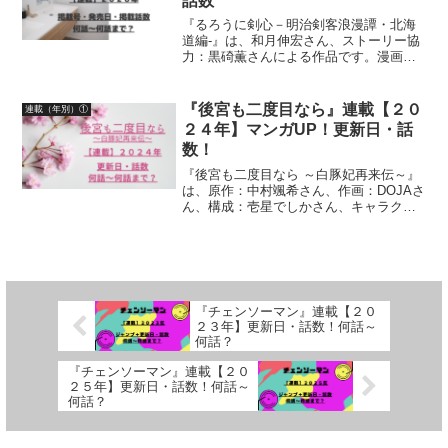
話数
『るろうに剣心－明治剣客浪漫譚・北海
道編-』は、和月伸宏さん、ストーリー協
力：黒碕薫さんによる作品です。漫画の
連載状況２０２６年について、「ジャン
プSQ.」掲載号、「ジャンプSQ.」発売
日、掲載話数について詳しく紹介してい
『後宮も二度目なら』連載【２０
連載（年別）①
ます
２４年】マンガUP！更新日・話
数！
『後宮も二度目なら ～白豚妃再来伝～』
は、原作：中村颯希さん、作画：DOJAさ
ん、構成：壱星でしかさん、キャラクタ
ー原案：新井テル子さんによる作品です
漫画の連載【２０２４年】マンガUP！更
新日、話数について、詳しく紹介してい
ます
『チェンソーマン』連載【２０
２３年】更新日・話数！何話～
何話？
『チェンソーマン』連載【２０
２５年】更新日・話数！何話～
何話？