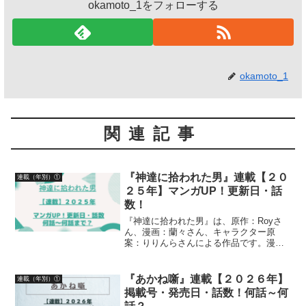
okamoto_1をフォローする
okamoto_1
関連記事
『神達に拾われた男』連載【２０
連載（年別）①
２５年】マンガUP！更新日・話
数！
『神達に拾われた男』は、原作：Royさ
ん、漫画：蘭々さん、キャラクター原
案：りりんらさんによる作品です。漫画
の連載【２０２５年】マンガUP！更新
日、話数について、詳しく紹介していま
す
『あかね噺』連載【２０２６年】
連載（年別）①
掲載号・発売日・話数！何話～何