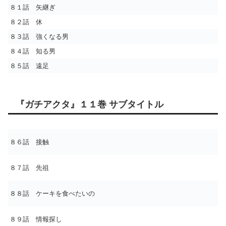
８１話 矢継ぎ
８２話 休
８３話 強くなる男
８４話 知る男
８５話 遠足
『ガチアクタ』１１巻 サブタイトル
８６話 接触
８７話 先祖
８８話 ケーキを食べたいの
８９話 情報探し