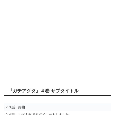
『ガチアクタ』４巻 サブタイトル
２３話 好物
２４話 ルド人器 P.S.ダイエットしました