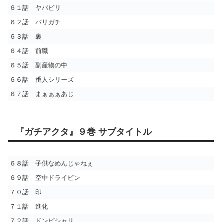
６１話 ヤバビリ
６２話 バリガチ
６３話 裏
６４話 前職
６５話 副産物の中
６６話 番人シリーズ
６７話 まぁぁぁあじ
『ガチアクタ』９巻 サブタイトル
６８話 子供なめんじゃねぇ
６９話 空中ドライビン
７０話 印
７１話 進化
７２話 ドンピシャリ