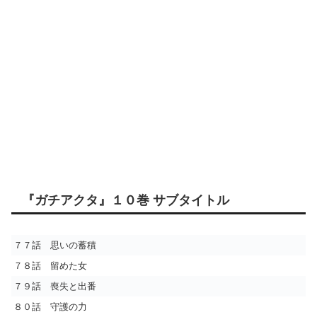
『ガチアクタ』１０巻 サブタイトル
７７話 思いの蓄積
７８話 留めた女
７９話 喪失と出番
８０話 守護の力