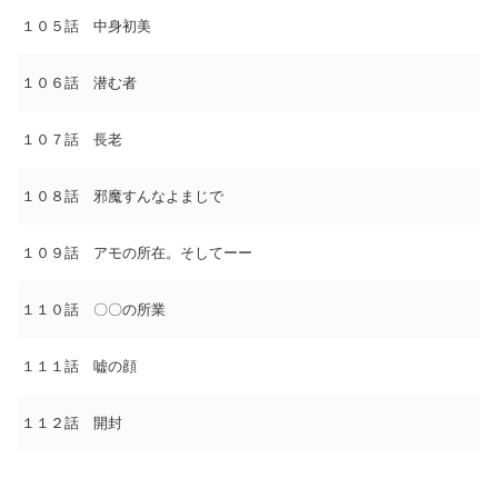
１０５話 中身初美
１０６話 潜む者
１０７話 長老
１０８話 邪魔すんなよまじで
１０９話 アモの所在。そしてーー
１１０話 〇〇の所業
１１１話 嘘の顔
１１２話 開封