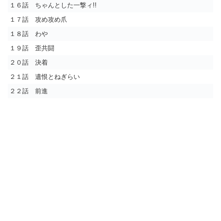
１６話 ちゃんとした一撃ィ!!
１７話 攻め攻め爪
１８話 わや
１９話 歪共闘
２０話 決着
２１話 遺恨とねぎらい
２２話 前進