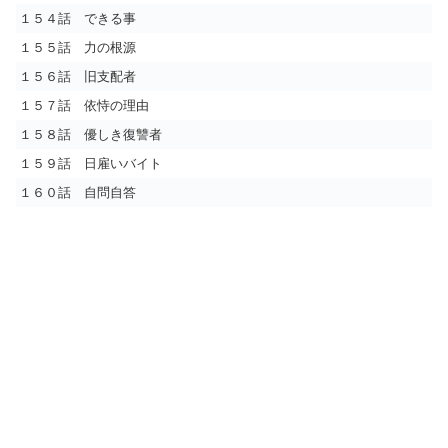
１５４話 できる事
１５５話 力の根源
１５６話 旧支配者
１５７話 依恃の理由
１５８話 優しき復讐者
１５９話 日雇いバイト
１６０話 自問自答