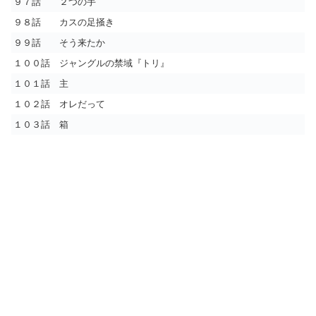
９７話 ２つの手
９８話 カスの足掻き
９９話 そう来たか
１００話 ジャングルの禁域『トリ』
１０１話 主
１０２話 オレだって
１０３話 箱