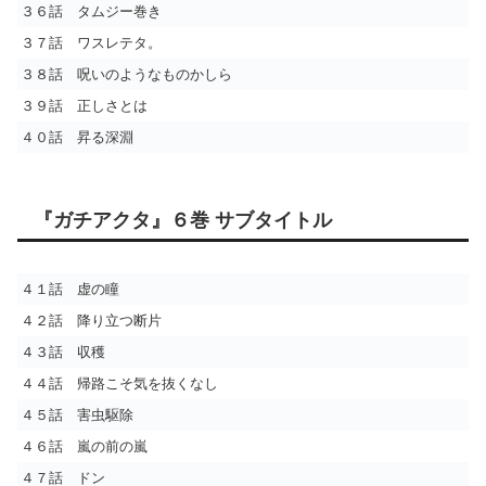
３６話 タムジー巻き
３７話 ワスレテタ。
３８話 呪いのようなものかしら
３９話 正しさとは
４０話 昇る深淵
『ガチアクタ』６巻 サブタイトル
４１話 虚の瞳
４２話 降り立つ断片
４３話 収穫
４４話 帰路こそ気を抜くなし
４５話 害虫駆除
４６話 嵐の前の嵐
４７話 ドン