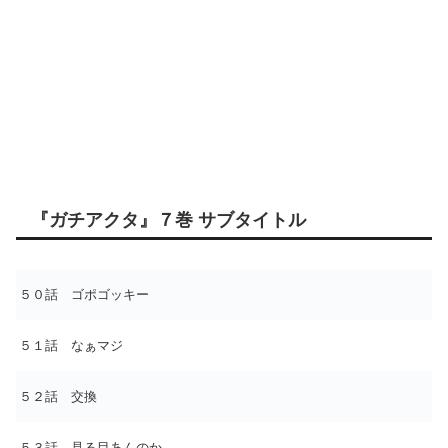
『ガチアクタ』７巻 サブタイトル
５０話 ゴポゴッキー
５１話 なぁマジ
５２話 交換
５３話 見る目あんのか