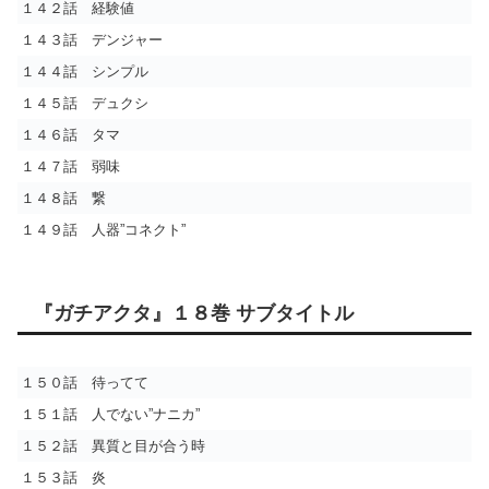
１４２話 経験値
１４３話 デンジャー
１４４話 シンプル
１４５話 デュクシ
１４６話 タマ
１４７話 弱味
１４８話 繋
１４９話 人器”コネクト”
『ガチアクタ』１８巻 サブタイトル
１５０話 待ってて
１５１話 人でない”ナニカ”
１５２話 異質と目が合う時
１５３話 炎