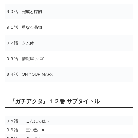
９０話 完成と標的
９１話 重なる品物
９２話 タム休
９３話 情報屋”クロ”
９４話 ON YOUR MARK
『ガチアクタ』１２巻 サブタイトル
９５話 こんにちは～
９６話 三つ巴＋α