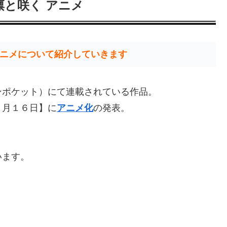
凛と咲く アニメ
ニメについて紹介していきます
ンポケット）にて連載されている作品。
９月１６日】に
アニメ化
の発表。
います。