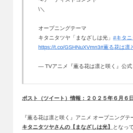
\＼
オープニングテーマ
キタニタツヤ「まなざしは光」
#キタ
https://t.co/GSHNuXVmn3
#薫る花は凛
— TVアニメ『薫る花は凛と咲く』公式 (@ka
ポスト（ツイート）情報：２０２５年６月６
『薫る花は凛と咲く』アニメ オープニングテ
キタニタツヤさんの【まなざしは光】
となっ