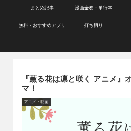
まとめ記事
漫画全巻・単行本
無料・おすすめアプリ
打ち切り
『薫る花は凛と咲く アニメ』
マ！
アニメ・映画