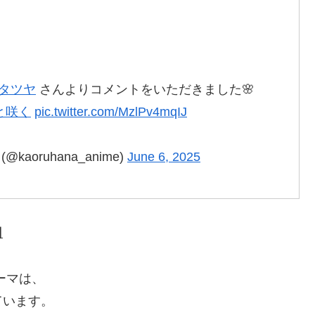
ニタツヤ
さんよりコメントをいただきました🌸
と咲く
pic.twitter.com/MzlPv4mqIJ
oruhana_anime)
June 6, 2025
日
ーマは、
ています。