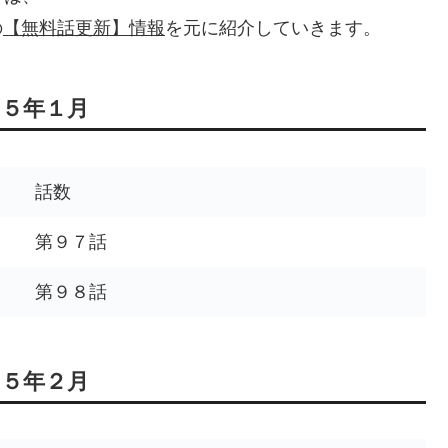
の
【無料話更新】情報
を元に紹介していきます。
５年１月
話数
第９７話
第９８話
５年２月