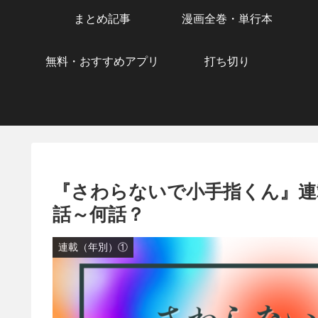
まとめ記事
漫画全巻・単行本
無料・おすすめアプリ
打ち切り
『さわらないで小手指くん』連
話～何話？
連載（年別）①