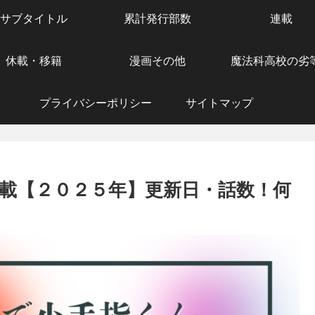
サブタイトル
累計発行部数
連載
休載・移籍
漫画その他
魔法科高校の劣
プライバシーポリシー
サイトマップ
載【２０２５年】更新日・話数！何