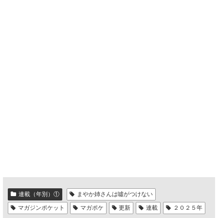
連載（年別）①
まやか姉さんは噓がつけない
マガジンポケット
マガポケ
更新
連載
２０２５年