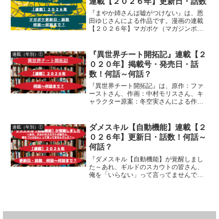
連載【２０２６年】更新日・話数
『まやか姉さんは嘘がつけない』は、恩
田ゆじさんによる作品です。漫画の連載
【２０２６年】マガポケ（マガジンポケ
ット）無料話更新日、話数について詳し
く紹介しています
『異世界チート開拓記』連載【２
連載（年別）①
０２０年】掲載号・発売日・話
数！何話～何話？
『異世界チート開拓記』は、原作：ファ
ーストさん、作画：中村モリスさん、キ
ャラクター原案：冬空実さんによる作品
です。漫画の連載２０２０年「月刊アク
ション」掲載号・発売日・掲載話数につ
いて、詳しく紹介しています
ダメスキル【自動機能】連載【２
連載（年別）①
０２６年】更新日・話数！何話～
何話？
『ダメスキル【自動機能】が覚醒しまし
た～あれ、ギルドのスカウトの皆さん、
俺を「いらない」って言ってませんでし
た？〜』は、原作：LA軍さん、作画：中
島零さん、キャラクター原案：潮一葉さ
ん、ネーム原案：赤衣丸歩郎さんによる
作品です。漫画の連載【...