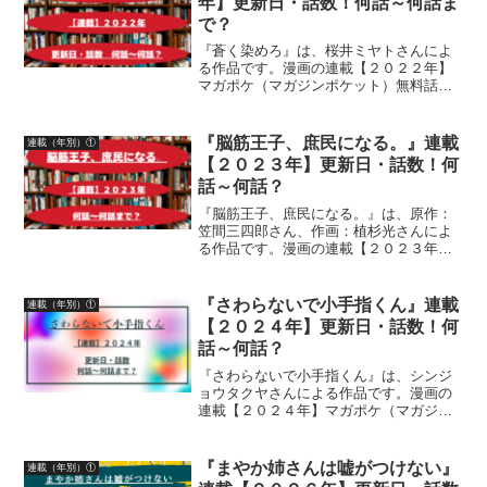
年】更新日・話数！何話～何話ま
で？
『蒼く染めろ』は、桜井ミヤトさんによ
る作品です。漫画の連載【２０２２年】
マガポケ（マガジンポケット）無料話更
新日、話数について詳しく紹介していま
す
『脳筋王子、庶民になる。』連載
連載（年別）①
【２０２３年】更新日・話数！何
話～何話？
『脳筋王子、庶民になる。』は、原作：
笠間三四郎さん、作画：植杉光さんによ
る作品です。漫画の連載【２０２３年】
マガポケ（マガジンポケット）無料話更
新日、話数について詳しく紹介していま
す
『さわらないで小手指くん』連載
連載（年別）①
【２０２４年】更新日・話数！何
話～何話？
『さわらないで小手指くん』は、シンジ
ョウタクヤさんによる作品です。漫画の
連載【２０２４年】マガポケ（マガジン
ポケット）無料話更新日、話数について
詳しく紹介しています
『まやか姉さんは嘘がつけない』
連載（年別）①