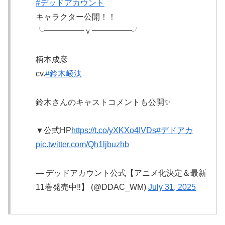
#デッドアカウント
キャラクター公開！！
╰━━━━━ｖ━━━━━╯
柄本成彦
cv.
#鈴木崚汰
鈴木さんのキャストコメントも公開✨
▼公式HP
https://t.co/yXKXo4IVDs
#デドアカ
pic.twitter.com/Qh1ljbuzhb
— デッドアカウント公式【アニメ化決定＆最新
11巻発売中‼️】 (@DDAC_WM)
July 31, 2025