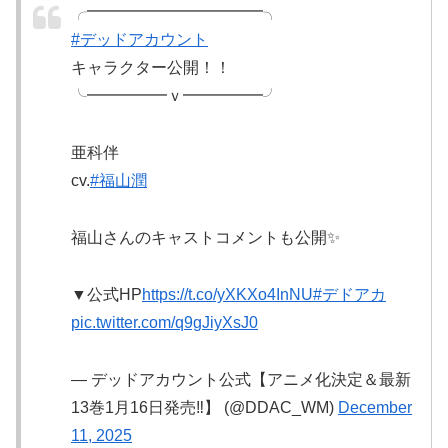
╭━━━━━━━━━━━╮
#デッドアカウント
キャラクター公開！！
╰━━━━━ｖ━━━━━╯
亜科伴
cv.
#福山潤
福山さんのキャストコメントも公開✨
▼公式HP
https://t.co/yXKXo4InNU
#デドアカ
pic.twitter.com/q9gJiyXsJ0
— デッドアカウント公式【アニメ化決定＆最新
13巻1月16日発売‼️】 (@DDAC_WM)
December
11, 2025