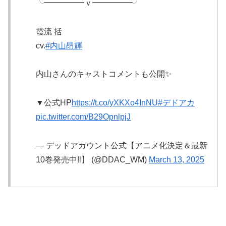
╰━━━━━ｖ━━━━━╯
霞流 括
cv.
#内山昂輝
内山さんのキャストコメントも公開✨
▼公式HP
https://t.co/yXKXo4InNU
#デドアカ
pic.twitter.com/B29OpnlpjJ
— デッドアカウント公式【アニメ化決定＆最新
10巻発売中‼️】 (@DDAC_WM)
March 13, 2025