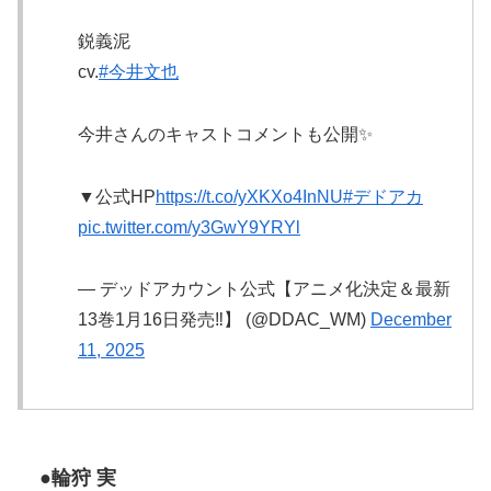
鋭義泥
cv.
#今井文也
今井さんのキャストコメントも公開✨
▼公式HP
https://t.co/yXKXo4InNU
#デドアカ
pic.twitter.com/y3GwY9YRYl
— デッドアカウント公式【アニメ化決定＆最新
13巻1月16日発売‼️】 (@DDAC_WM)
December
11, 2025
●輪狩 実