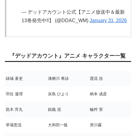
— デッドアカウント公式【アニメ放送中＆最新
13巻発売中‼️】 (@DDAC_WM)
January 31, 2026
『デッドアカウント』アニメ キャラクター一覧
緑城 蒼吏
漆栖川 希詠
霞流 括
羽住 蓮理
灰島 ひより
柄本 成彦
痣木 宵丸
鋭義 泥
輪狩 実
草場恵流
大和田一狐
滑川霧