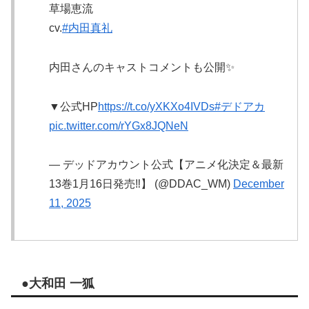
草場恵流
cv.
#内田真礼
内田さんのキャストコメントも公開✨
▼公式HP
https://t.co/yXKXo4IVDs
#デドアカ
pic.twitter.com/rYGx8JQNeN
— デッドアカウント公式【アニメ化決定＆最新
13巻1月16日発売‼️】 (@DDAC_WM)
December
11, 2025
●大和田 一狐