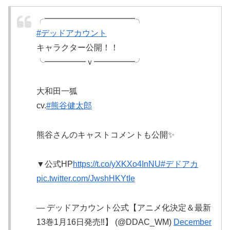
╭━━━━━━━━━━━╮
#デッドアカウント
キャラクター公開！！
╰━━━━━ｖ━━━━━╯
大和田一狐
cv.
#熊谷健太郎
熊谷さんのキャストコメントも公開✨
▼公式HP
https://t.co/yXKXo4InNU
#デドアカ
pic.twitter.com/JwshHKYtIe
— デッドアカウント公式【アニメ化決定＆最新
13巻1月16日発売‼️】 (@DDAC_WM)
December