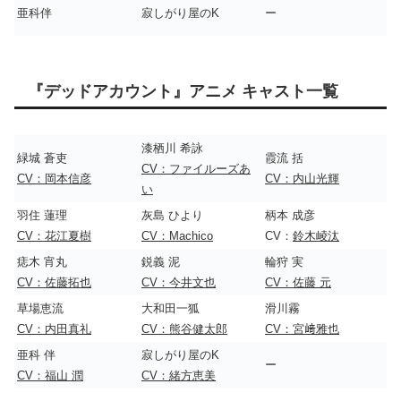
亜科伴
寂しがり屋のK
ー
『デッドアカウント』アニメ キャスト一覧
漆栖川 希詠
緑城 蒼吏
霞流 括
CV：ファイルーズあ
CV：岡本信彦
CV：内山光輝
い
羽住 蓮理
灰島 ひより
柄本 成彦
CV：花江夏樹
CV：Machico
CV：
鈴木崚汰
痣木 宵丸
鋭義 泥
輪狩 実
CV：佐藤拓也
CV：今井文也
CV：佐藤 元
草場恵流
大和田一狐
滑川霧
CV：内田真礼
CV：熊谷健太郎
CV：宮﨑雅也
亜科 伴
寂しがり屋のK
ー
CV：福山 潤
CV：緒方恵美