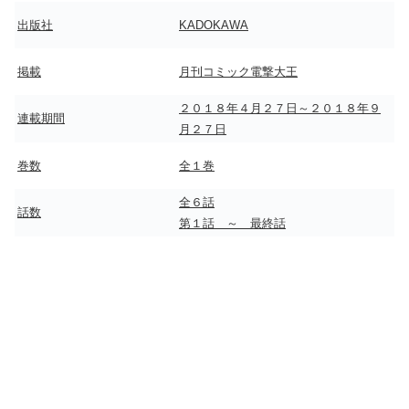
出版社
KADOKAWA
掲載
月刊コミック電撃大王
２０１８年４月２７日～２０１８年９
連載期間
月２７日
巻数
全１巻
全６話
話数
第１話 ～ 最終話