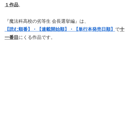
１作品
。
『魔法科高校の劣等生 会長選挙編』は、
【読む順番】・【連載開始順】・【単行本発売日順】
で
十
一番目
にくる作品です。