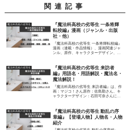
関連記事
『魔法科高校の劣等生 一条将輝
魔法科高校の劣等生
転校編』漫画（ジャンル・出版
社・他）
『魔法科高校の劣等生 一条将輝転校編』
漫画（連載・作品情報）、漫画関連ジャ
ンル、原作、キャラクターデザイン、作
画、出版社、掲載、連載期間、巻数、話
数について、詳しく紹介しています
『魔法科高校の劣等生 来訪者
魔法科高校の劣等生
編』用語名・用語解説・魔法名・
魔法解説！
『魔法科高校の劣等生 来訪者編』は、作
画：マジコ！さん原作：佐島勤さん、キ
ャラクターデザイン：石田可奈さんによ
る作品です。来訪者編にでてくる【用語
名】・【用語解説】・【魔法名】・【魔
法解説】について詳しく紹介しています
『魔法科高校の劣等生 動乱の序
魔法科高校の劣等生
章編』【登場人物】人物名・人物
紹介
『魔法科高校の劣等生 動乱の序章編』