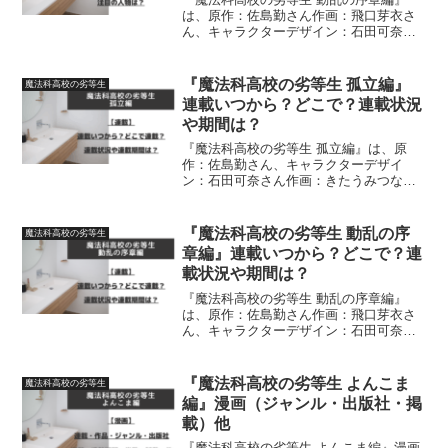
は、原作：佐島勤さん作画：飛口芽衣さ
ん、キャラクターデザイン：石田可奈さ
んによる作品です。動乱の序章編に登場
する人物（人物名・人物紹介）につい
て、詳しく紹介しています
『魔法科高校の劣等生 孤立編』
魔法科高校の劣等生
連載いつから？どこで？連載状況
や期間は？
『魔法科高校の劣等生 孤立編』は、原
作：佐島勤さん、キャラクターデザイ
ン：石田可奈さん作画：きたうみつなさ
ん、構成：林ふみのさん・長岡千秋さん
による作品です。漫画の連載がいつから
はじまったのか、どこで連載されている
『魔法科高校の劣等生 動乱の序
魔法科高校の劣等生
のか、連載状況、連載期間に...
章編』連載いつから？どこで？連
載状況や期間は？
『魔法科高校の劣等生 動乱の序章編』
は、原作：佐島勤さん作画：飛口芽衣さ
ん、キャラクターデザイン：石田可奈さ
んによる作品です。漫画の連載がいつか
らはじまっているのかどこで連載されて
いるのか、連載状況、連載期間につい
『魔法科高校の劣等生 よんこま
魔法科高校の劣等生
て、詳しく紹介しています
編』漫画（ジャンル・出版社・掲
載）他
『魔法科高校の劣等生 よんこま編』漫画