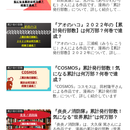
『百姓貴族』は、荒川弘（あらかわひろ
む）さんによる作品です。漫画の「累計
発行部数」について、詳しく紹介してい
ます
『アオのハコ』２０２２年の【累
累計発行部数
計発行部数】は何万部？何巻で達
成？
『アオのハコ』は、三浦糀（みうら こう
じ）さんによる作品です。漫画の【累計
発行部数】２０２２年について、詳しく
紹介しています
『COSMOS』累計発行部数！気
累計発行部数
になる累計は何万部？何巻で達
成？
『COSMOS』コスモスは、田村隆平さん
による作品です。漫画の「累計発行部
数」について、詳しく紹介しています
『炎炎ノ消防隊』累計発行部数！
累計発行部数
気になる”世界累計”は何万部？
『炎炎ノ消防隊』は、大久保 篤さんによ
る作品です。漫画の累計発行部数（世界