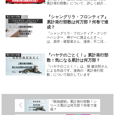
累計発行部数）について、詳しく紹介し
ています
『シャングリラ・フロンティア』
累計発行部数
累計発行部数は何万部？何巻で達
成？
『シャングリラ・フロンティア～クソゲ
ーハンター、神ゲーに挑まんとす～』
は、原作：硬梨菜さん、漫画：不二涼介
さんによる作品です。漫画の「累計発行
部数」について、詳しく紹介しています
『ハヤテのごとく！』累計発行部
累計発行部数
数！気になる累計は何万部？
『ハヤテのごとく！』は、畑 健次郎さん
による作品です。漫画の「累計発行部
数」について紹介しています
『呪術廻戦』累計発行部数！シ
リーズ累計は何万部？何巻で達
成？