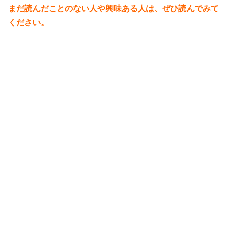
まだ読んだことのない人や興味ある人は、ぜひ読んでみて
ください。