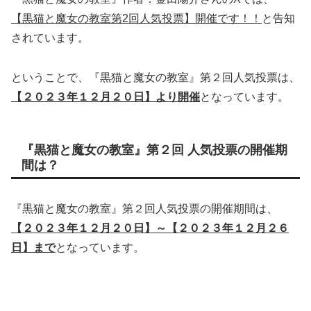
【黒猫と魔女の教室第2回人気投票】開催です！！
と告知
されています。
ということで、『黒猫と魔女の教室』第２回人気投票は、
【２０２３年１２月２０日】より開催
となっています。
『黒猫と魔女の教室』第２回 人気投票の開催期
間は？
『黒猫と魔女の教室』第２回人気投票の開催期間は、
【２０２３年１２月２０日】～【２０２３年１２月２６
日】まで
となっています。