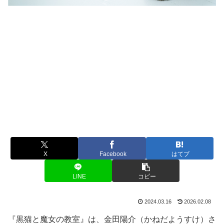
X
Facebook
はてブ
LINE
コピー
2024.03.16
2026.02.08
『黒猫と魔女の教室』は、金田陽介（かねだようすけ）さ