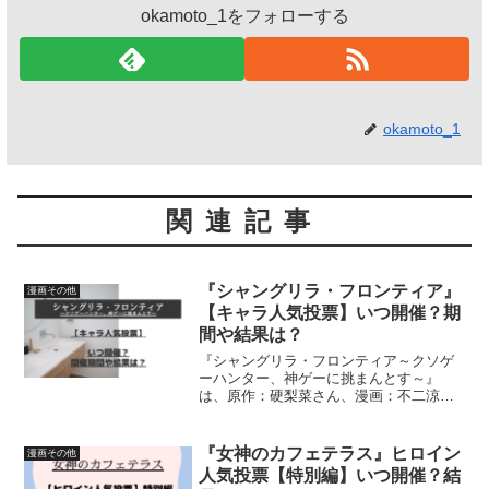
okamoto_1をフォローする
okamoto_1
関連記事
『シャングリラ・フロンティア』
漫画その他
【キャラ人気投票】いつ開催？期
間や結果は？
『シャングリラ・フロンティア～クソゲ
ーハンター、神ゲーに挑まんとす～』
は、原作：硬梨菜さん、漫画：不二涼介
さんによる作品です。【キャラ人気投
票】いつ開催されているのか、開催期
間、結果について紹介しています
『女神のカフェテラス』ヒロイン
漫画その他
人気投票【特別編】いつ開催？結