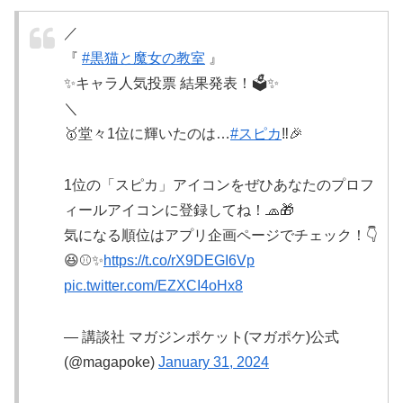
／
『
#黒猫と魔女の教室
』
✨キャラ人気投票 結果発表！🗳️✨
＼
🥇堂々1位に輝いたのは…
#スピカ
‼️🎉
1位の「スピカ」アイコンをぜひあなたのプロフ
ィールアイコンに登録してね！🧢🎁
気になる順位はアプリ企画ページでチェック！👇
😆⚾️✨
https://t.co/rX9DEGI6Vp
pic.twitter.com/EZXCI4oHx8
— 講談社 マガジンポケット(マガポケ)公式
(@magapoke)
January 31, 2024