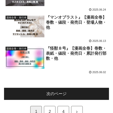
2025.06.24
『マンオブラスト』【漫画全巻】
漫画全巻・単行本
巻数・値段・発売日・登場人物・
他
2025.06.13
『怪獣８号』【漫画全巻】巻数・
漫画全巻・単行本
表紙・値段・発売日・累計発行部
数・他
2025.06.02
次のページ
次
1
2
4