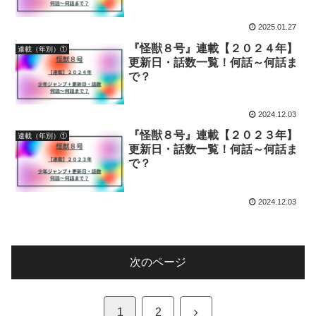
2025.01.27
『怪獣８号』連載【２０２４年】
連載（年別）①
更新日・話数一覧！何話～何話ま
で？
2024.12.03
『怪獣８号』連載【２０２３年】
連載（年別）①
更新日・話数一覧！何話～何話ま
で？
2024.12.03
次のページ
次
1
2