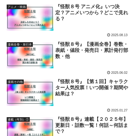
『怪獣８号 アニメ化』いつ決
アニメ・映画
定？アニメいつから？どこで見れ
る？
2025.08.13
『怪獣８号』【漫画全巻】巻数・
漫画全巻・単行本
表紙・値段・発売日・累計発行部
数・他
2025.06.02
『怪獣８号』【第１回】キャラク
漫画その他
ター人気投票！いつ開催？期間や
結果は？
2025.01.27
『怪獣８号』連載【２０２５年】
連載（年別）①
更新日・話数一覧！何話～何話ま
で？